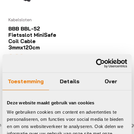
Kabelsloten
BBB BBL-52
Fietsslot MiniSafe
Coil Cable
3mmx120cm
€
13,95
Op voorraad in winkel
Toestemming
Details
Over
Deze website maakt gebruik van cookies
We gebruiken cookies om content en advertenties te
personaliseren, om functies voor social media te bieden
 keer betalen,
0%
rente
Eigen werkplaats met gece
en om ons websiteverkeer te analyseren. Ook delen we
informatie over uw gebruik van onze site met onze