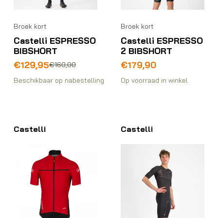
Broek kort
Broek kort
Castelli ESPRESSO
Castelli ESPRESSO
BIBSHORT
2 BIBSHORT
Oorspronkelijke
Huidige
€
129,95
€
179,90
€
160,00
prijs
prijs
Beschikbaar op nabestelling
Op voorraad in winkel
was:
is:
€160,00.
€129,95.
Castelli
Castelli