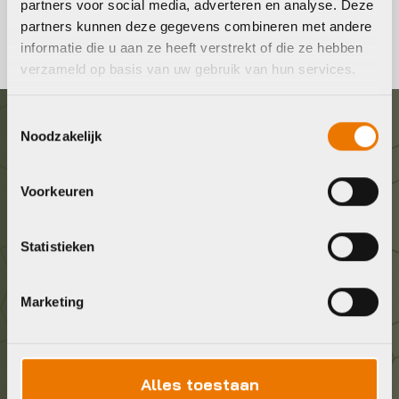
partners voor social media, adverteren en analyse. Deze
partners kunnen deze gegevens combineren met andere
informatie die u aan ze heeft verstrekt of die ze hebben
verzameld op basis van uw gebruik van hun services.
Toestemmingsselectie
Noodzakelijk
Graag in contact komen?
Voorkeuren
Wij staan voor je klaar! Neem contact op via de
onderstaande gegevens.
Statistieken
Stuur ons een e-mail
info@bykestore.nl
Marketing
Geef ons een belletje
036 5304422
Alles toestaan