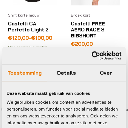
Shirt korte mouw
Broek kort
Castelli CA
Castelli FREE
Perfetto Light 2
AERO RACE S
BIBSHORT
Prijsklasse:
€
120,00
-
€
100,00
€100,00
€
200,00
Op voorraad in winkel
tot
Op voorraad in winkel
€120,00
Toestemming
Details
Over
Deze website maakt gebruik van cookies
We gebruiken cookies om content en advertenties te
er betalen,
0%
rente
Eigen werkplaats met gecertif
personaliseren, om functies voor social media te bieden
en om ons websiteverkeer te analyseren. Ook delen we
informatie over uw gebruik van onze site met onze