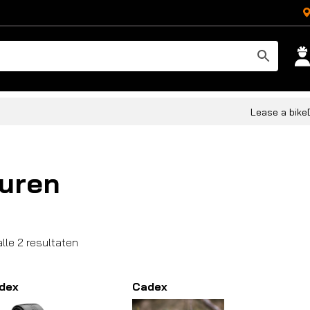
Lease a bike
uren
Gesorteerd
alle 2 resultaten
op
populariteit
dex
Cadex