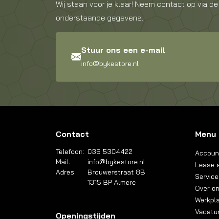
Wij staan voor je klaar! Neem contact op via de
onderstaande gegevens.
Stuur ons een e-mail
info@bykestore.nl
Contact
Menu
Telefoon:
036 5304422
Accoun
Mail:
info@bykestore.nl
Lease a
Adres:
Brouwerstraat 8B
Service
1315 BP Almere
Over o
Werkpl
Vacatu
Openingstijden