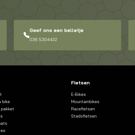
Geef ons een belletje
036 5304422
Fietsen
t
E-Bikes
 bike
Mountainbikes
 pakket
Racefietsen
ns
Stadsfietsen
aats
res