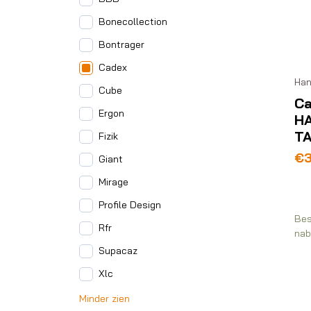
Bonecollection
Bontrager
Cadex
Han
Cube
C
Ergon
H
TA
Fizik
€
Giant
Mirage
Profile Design
Bes
Rfr
nab
Supacaz
Xlc
Minder zien