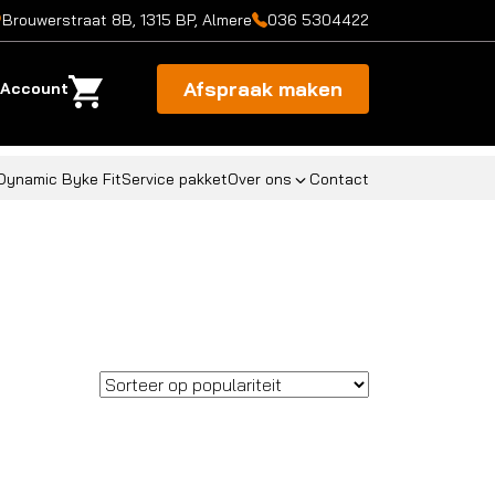
Brouwerstraat 8B, 1315 BP, Almere
036 5304422
Afspraak maken
Account
Dynamic Byke Fit
Service pakket
Over ons
Contact