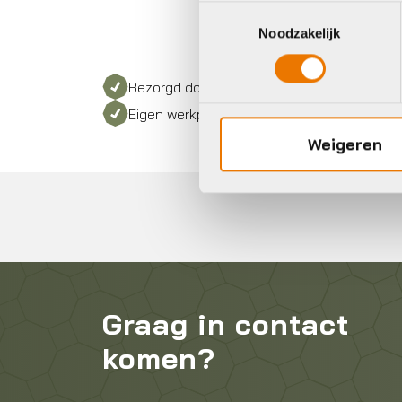
Toestemmingsselectie
Noodzakelijk
Bezorgd door heel Nederland
Eigen werkplaats met gecertificeerd perso
Weigeren
Graag in contact
komen?