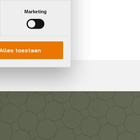
Marketing
In 3 keer betalen,
0%
rente
Alles toestaan