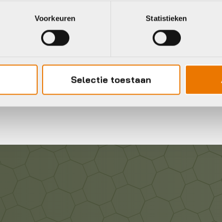
Voorkeuren
Statistieken
Gratis
verzending vanaf €50
neel
Selectie toestaan