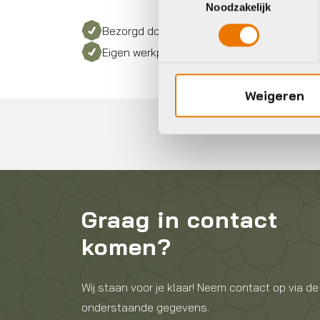
Noodzakelijk
Bezorgd door heel Nederland
Eigen werkplaats met gecertificeerd perso
Weigeren
Graag in contact
komen?
Wij staan voor je klaar! Neem contact op via de
onderstaande gegevens.