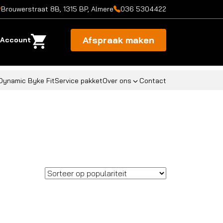
Brouwerstraat 8B, 1315 BP, Almere
036 5304422
Afspraak maken
Account
Dynamic Byke Fit
Service pakket
Over ons
Contact