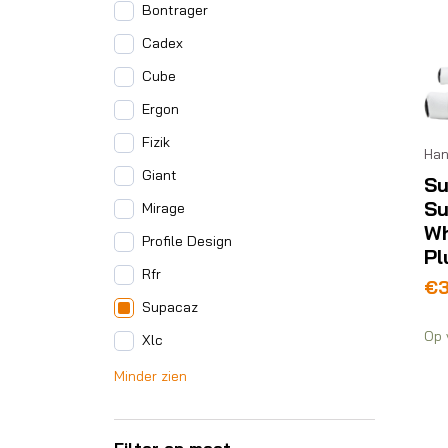
Bontrager
Cadex
Cube
Ergon
Fizik
Han
Giant
Su
Su
Mirage
Wh
Profile Design
Pl
Rfr
€
Supacaz
Op 
Xlc
Minder zien