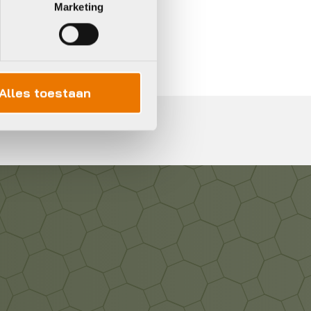
Marketing
In 3 keer betalen,
0%
rente
Alles toestaan