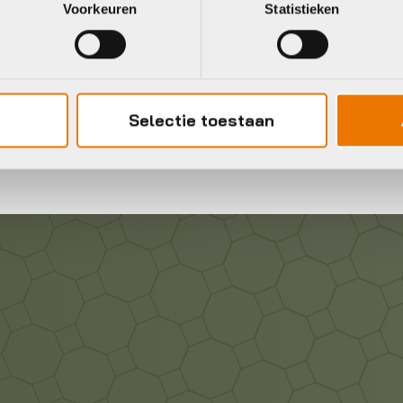
Voorkeuren
Statistieken
Gratis
verzending vanaf €50
neel
Selectie toestaan