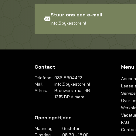
Stuur ons een e-mail
info@bykestore.nl
Contact
Menu
Telefoon:
036 5304422
Accoun
Mail:
info@bykestore.nl
Lease a
Adres:
Brouwerstraat 8B
Service
1315 BP Almere
Over o
Werkpl
Vacatu
Openingstijden
FAQ
Maandag:
Gesloten
Contac
Dinsdag:
08:30 - 18:00