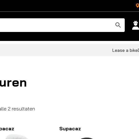
Lease a bike
uren
Gesorteerd
alle 2 resultaten
op
populariteit
pacaz
Supacaz