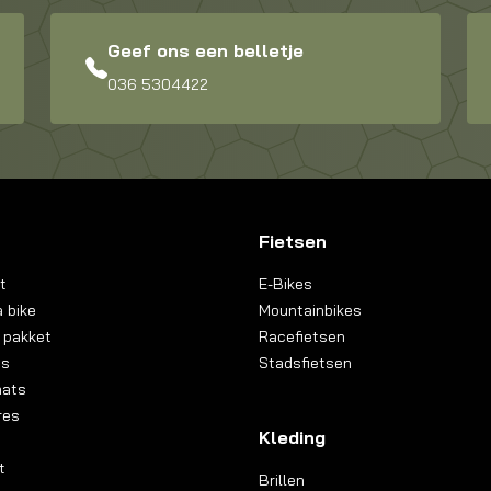
Geef ons een belletje
036 5304422
Fietsen
t
E-Bikes
 bike
Mountainbikes
 pakket
Racefietsen
ns
Stadsfietsen
aats
res
Kleding
t
Brillen