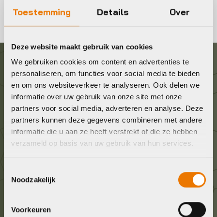
Toestemming
Details
Over
Deze website maakt gebruik van cookies
We gebruiken cookies om content en advertenties te
Graag in contact komen?
personaliseren, om functies voor social media te bieden
en om ons websiteverkeer te analyseren. Ook delen we
informatie over uw gebruik van onze site met onze
Wij staan voor je klaar! Neem contact op via de
partners voor social media, adverteren en analyse. Deze
onderstaande gegevens.
partners kunnen deze gegevens combineren met andere
informatie die u aan ze heeft verstrekt of die ze hebben
Stuur ons een e-mail
verzameld op basis van uw gebruik van hun services.
info@bykestore.nl
Toestemmingsselectie
Noodzakelijk
Geef ons een belletje
036 5304422
Voorkeuren