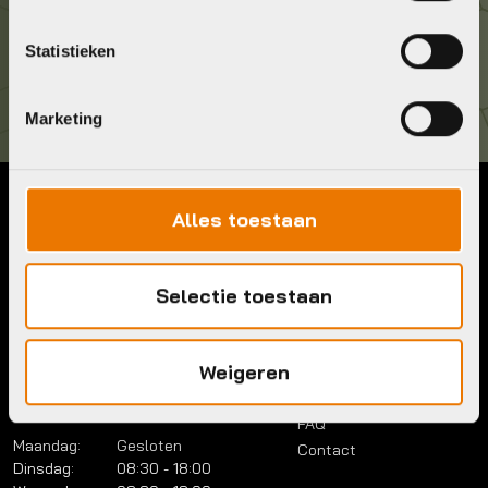
Kom langs!
Statistieken
Brouwerstraat 8B
1315 BP Almere
Marketing
Alles toestaan
Contact
Menu
Telefoon:
036 5304422
Account
Mail:
info@bykestore.nl
Selectie toestaan
Lease a bike
Adres:
Brouwerstraat 8B
Service pakket
1315 BP Almere
Over ons
Weigeren
Werkplaats
Vacatures
Openingstijden
FAQ
Maandag:
Gesloten
Contact
Dinsdag:
08:30 - 18:00