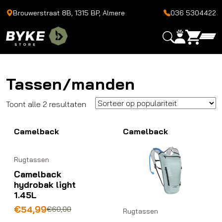
Brouwerstraat 8B, 1315 BP, Almere
036 5304422
Tassen/manden
Gesorteerd
Toont alle 2 resultaten
op
Camelback
populariteit
Camelback
Rugtassen
Camelback
hydrobak light
1.45L
Oorspronkelijke
Huidige
€
54,99
€
60,00
Rugtassen
prijs
prijs