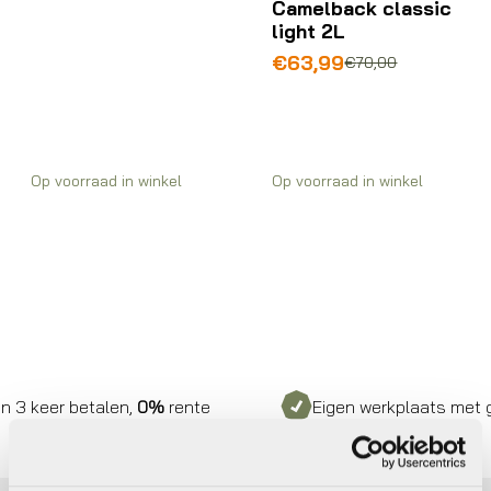
Camelback classic
was:
is:
light 2L
€60,00.
€54,99.
Oorspronkelijke
Huidige
€
63,99
€
70,00
prijs
prijs
was:
is:
€70,00.
€63,99.
Op voorraad in winkel
Op voorraad in winkel
3 keer betalen,
0%
rente
Eigen werkplaats met gec