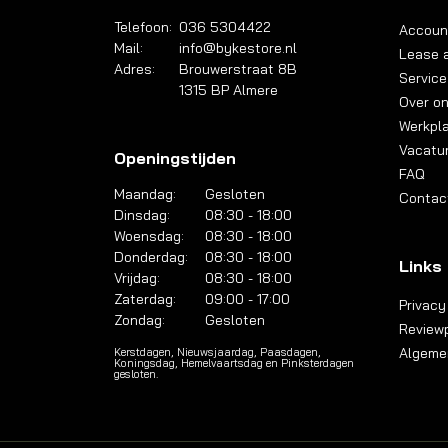
Telefoon:
036 5304422
Accoun
Mail:
info@bykestore.nl
Lease a
Adres:
Brouwerstraat 8B
Service
1315 BP Almere
Over o
Werkpl
Vacatu
Openingstijden
FAQ
Maandag:
Gesloten
Contac
Dinsdag:
08:30 - 18:00
Woensdag:
08:30 - 18:00
Donderdag:
08:30 - 18:00
Links
Vrijdag:
08:30 - 18:00
Zaterdag:
09:00 - 17:00
Privacy
Zondag:
Gesloten
Reviewp
Algeme
Kerstdagen, Nieuwsjaardag, Paasdagen,
Koningsdag, Hemelvaartsdag en Pinksterdagen
gesloten.