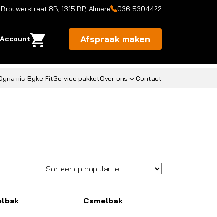
Brouwerstraat 8B, 1315 BP, Almere
036 5304422
Afspraak maken
Account
Dynamic Byke Fit
Service pakket
Over ons
Contact
lbak
Camelbak