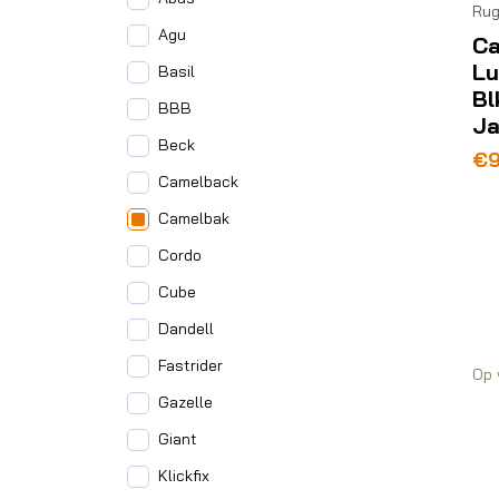
Rug
Agu
Ca
Lu
Basil
Bl
BBB
J
Beck
Oo
Hu
€
pri
pri
Camelback
wa
is:
Camelbak
€1
€9
Cordo
Cube
Dandell
Fastrider
Op 
Gazelle
Giant
Klickfix