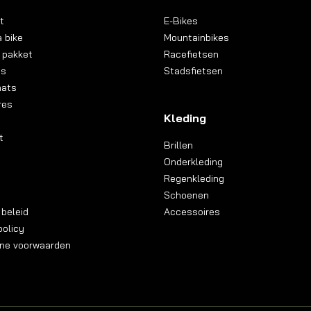
t
E-Bikes
 bike
Mountainbikes
 pakket
Racefietsen
ns
Stadsfietsen
aats
res
Kleding
t
Brillen
Onderkleding
Regenkleding
Schoenen
 beleid
Accessoires
olicy
ne voorwaarden