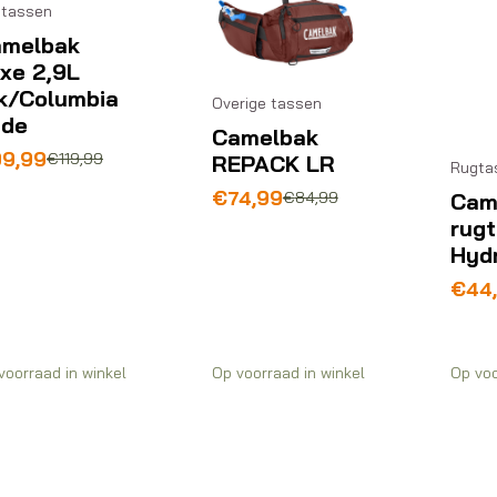
tassen
melbak
xe 2,9L
k/Columbia
Overige tassen
ade
Camelbak
rspronkelijke
idige
99,99
€
119,99
REPACK LR
Rugta
js
js
Oorspronkelijke
Huidige
€
74,99
€
84,99
Cam
s:
prijs
prijs
rug
19,99.
9,99.
was:
is:
Hyd
€84,99.
€74,99.
Oors
Huid
€
44
prijs
prijs
was:
is:
€49,
€44,
voorraad in winkel
Op voorraad in winkel
Op voo