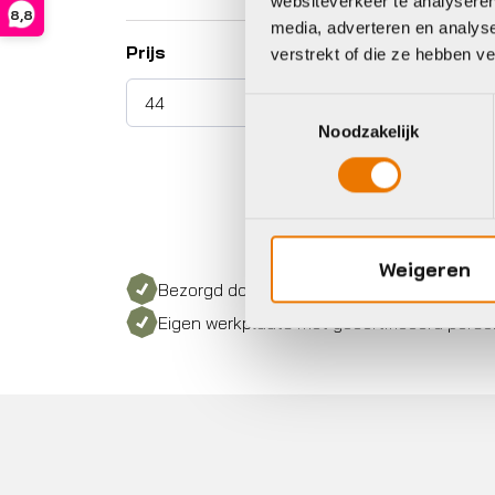
websiteverkeer te analyseren
8,8
media, adverteren en analys
Prijs
verstrekt of die ze hebben v
Toestemmingsselectie
Noodzakelijk
Weigeren
Bezorgd door heel Nederland
Eigen werkplaats met gecertificeerd perso