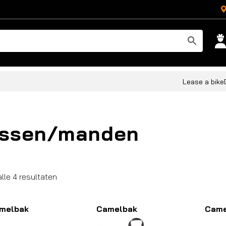
Lease a bike
assen/manden
Gesorteerd
alle 4 resultaten
op
populariteit
melbak
Camelbak
Came