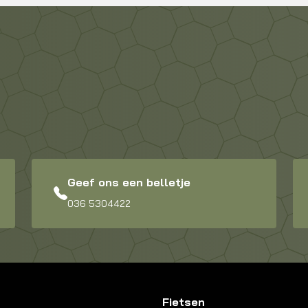
Geef ons een belletje
036 5304422
Fietsen