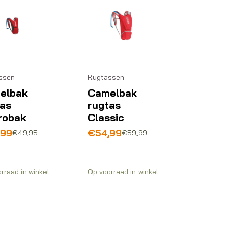
ssen
Rugtassen
elbak
Camelbak
tas
rugtas
robak
Classic
pronkelijke
ige
Oorspronkelijke
Huidige
,99
€
54,99
€
49,95
€
59,99
prijs
prijs
was:
is:
95.
99.
€59,99.
€54,99.
rraad in winkel
Op voorraad in winkel