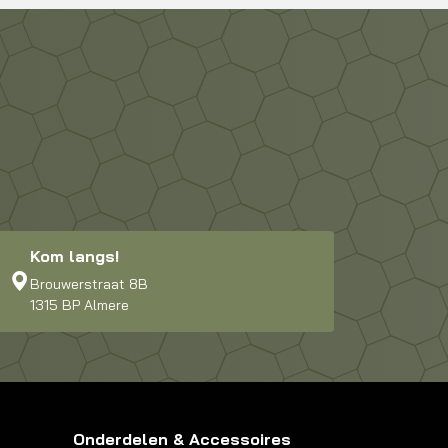
Kom langs!
Brouwerstraat 8B
1315 BP Almere
Onderdelen & Accessoires