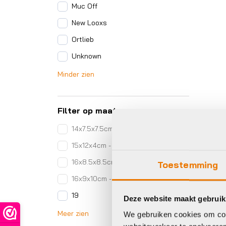
Muc Off
New Looxs
Ortlieb
Unknown
Minder zien
Filter op maat
14x7.5x7.5cm - 0.36L
15x12x4cm - 0.72L
16x8.5x8.5cm -0.52L
Toestemming
16x9x10cm - 0.69L
19
Deze website maakt gebruik
Meer zien
We gebruiken cookies om cont