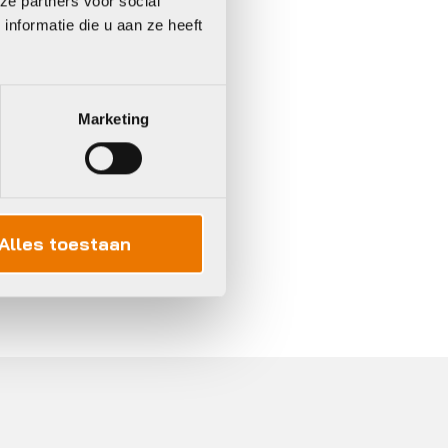
ze partners voor social
nformatie die u aan ze heeft
Marketing
Alles toestaan
In 3 keer betalen,
0%
rente