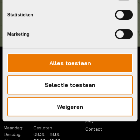
Kom langs!
Statistieken
Brouwerstraat 8B
1315 BP Almere
Marketing
Alles toestaan
Contact
Menu
Telefoon:
036 5304422
Account
Mail:
info@bykestore.nl
Selectie toestaan
Lease a bike
Adres:
Brouwerstraat 8B
Service pakket
1315 BP Almere
Over ons
Weigeren
Werkplaats
Vacatures
Openingstijden
FAQ
Maandag:
Gesloten
Contact
Dinsdag:
08:30 - 18:00