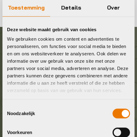
Toestemming
Details
Over
Deze website maakt gebruik van cookies
We gebruiken cookies om content en advertenties te
Graag in contact komen?
personaliseren, om functies voor social media te bieden
en om ons websiteverkeer te analyseren. Ook delen we
informatie over uw gebruik van onze site met onze
Wij staan voor je klaar! Neem contact op via de
partners voor social media, adverteren en analyse. Deze
onderstaande gegevens.
partners kunnen deze gegevens combineren met andere
informatie die u aan ze heeft verstrekt of die ze hebben
Stuur ons een e-mail
verzameld op basis van uw gebruik van hun services.
info@bykestore.nl
Toestemmingsselectie
Noodzakelijk
Geef ons een belletje
036 5304422
Voorkeuren