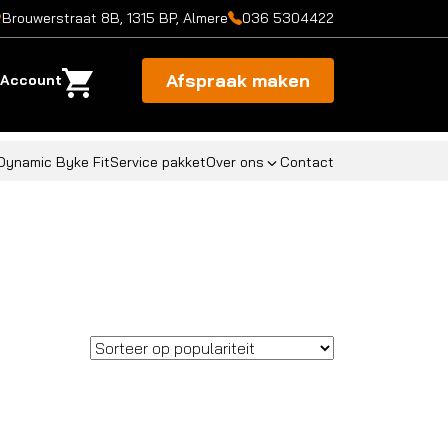
Brouwerstraat 8B, 1315 BP, Almere
036 5304422
Afspraak maken
Account
Dynamic Byke Fit
Service pakket
Over ons
Contact