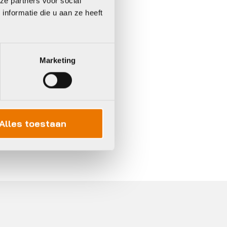
ze partners voor social
nformatie die u aan ze heeft
Marketing
Alles toestaan
In 3 keer betalen,
0%
rente