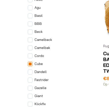
Agu
Basil
BBB
Beck
Camelback
Rug
Camelbak
C
Cordo
B
Cube
E
T
Dandell
€
Fastrider
Op 
Gazelle
Giant
Klickfix