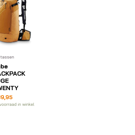
tassen
ube
ACKPACK
DGE
WENTY
89,95
voorraad in winkel