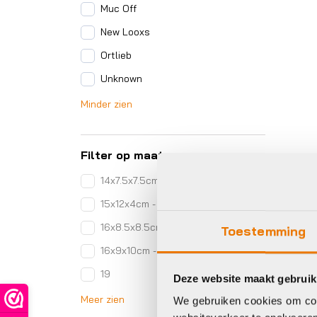
Muc Off
New Looxs
Ortlieb
Unknown
Minder zien
Filter op maat
14x7.5x7.5cm - 0.36L
15x12x4cm - 0.72L
16x8.5x8.5cm -0.52L
Toestemming
16x9x10cm - 0.69L
19
Deze website maakt gebruik
Meer zien
We gebruiken cookies om cont