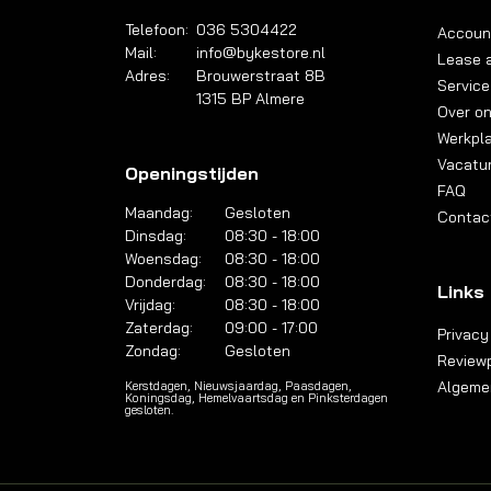
Telefoon:
036 5304422
Accoun
Mail:
info@bykestore.nl
Lease a
Adres:
Brouwerstraat 8B
Service
1315 BP Almere
Over o
Werkpl
Vacatu
Openingstijden
FAQ
Maandag:
Gesloten
Contac
Dinsdag:
08:30 - 18:00
Woensdag:
08:30 - 18:00
Donderdag:
08:30 - 18:00
Links
Vrijdag:
08:30 - 18:00
Zaterdag:
09:00 - 17:00
Privacy
Zondag:
Gesloten
Reviewp
Algeme
Kerstdagen, Nieuwsjaardag, Paasdagen,
Koningsdag, Hemelvaartsdag en Pinksterdagen
gesloten.