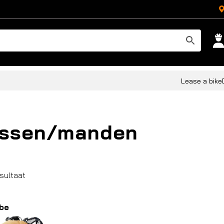
Lease a bike
assen/manden
esultaat
be