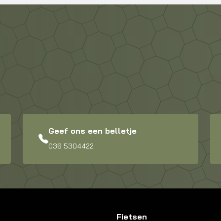
Geef ons een belletje
036 5304422
Fietsen