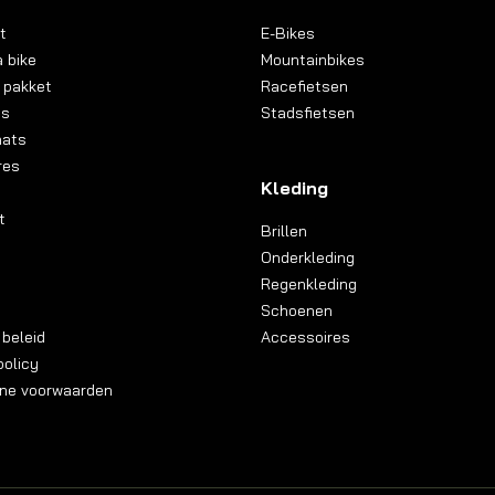
t
E-Bikes
 bike
Mountainbikes
 pakket
Racefietsen
ns
Stadsfietsen
aats
res
Kleding
t
Brillen
Onderkleding
Regenkleding
Schoenen
 beleid
Accessoires
olicy
ne voorwaarden