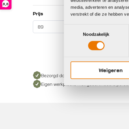
websiteverkeer te analyseren
8,8
media, adverteren en analys
Prijs
verstrekt of die ze hebben v
Toestemmingsselectie
Noodzakelijk
Weigeren
Bezorgd door heel Nederland
Eigen werkplaats met gecertificeerd perso