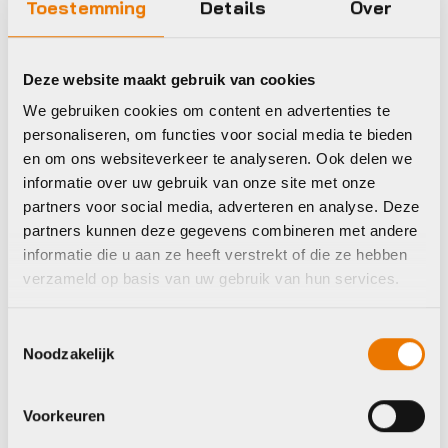
Toestemming
Details
Over
Deze website maakt gebruik van cookies
We gebruiken cookies om content en advertenties te
personaliseren, om functies voor social media te bieden
en om ons websiteverkeer te analyseren. Ook delen we
Enkele tas achter
informatie over uw gebruik van onze site met onze
Ortlieb Sport-
partners voor social media, adverteren en analyse. Deze
Roller Plus QL2.1
partners kunnen deze gegevens combineren met andere
14.5 L kiwi/moss-
informatie die u aan ze heeft verstrekt of die ze hebben
green
verzameld op basis van uw gebruik van hun services.
€
90,00
Op voorraad in winkel
Toestemmingsselectie
Noodzakelijk
Tasaccessoires en
Voorkeuren
onderdelen