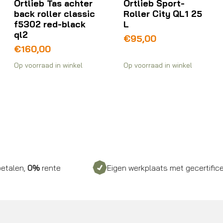
Ortlieb Tas achter
Ortlieb Sport-
back roller classic
Roller City QL1 25
f5302 red-black
L
ql2
€
95,00
€
160,00
Op voorraad in winkel
Op voorraad in winkel
0%
rente
Eigen werkplaats met gecertificeerd pers