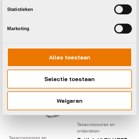
Ortlieb Tasdl
Statistieken
afspanningsriem
vario e173
€
10,95
Marketing
Op voorraad in winkel
Alles toestaan
Ortlieb
Ortlieb
Selectie toestaan
Weigeren
Tasaccessoires en
onderdelen
Tasaccessoires en