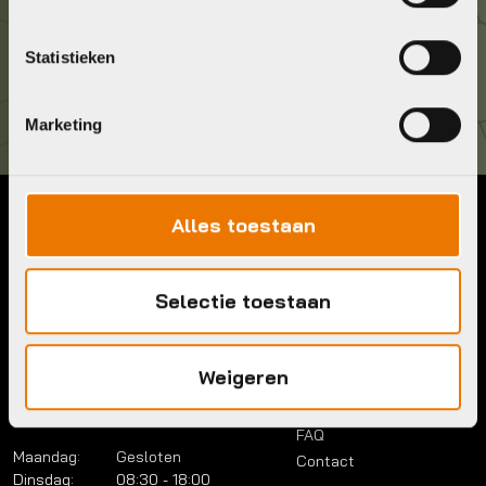
Kom langs!
Statistieken
Brouwerstraat 8B
1315 BP Almere
Marketing
Alles toestaan
Contact
Menu
Telefoon:
036 5304422
Account
Selectie toestaan
Mail:
info@bykestore.nl
Lease a bike
Adres:
Brouwerstraat 8B
Service pakket
1315 BP Almere
Over ons
Weigeren
Werkplaats
Vacatures
Openingstijden
FAQ
Maandag:
Gesloten
Contact
Dinsdag:
08:30 - 18:00