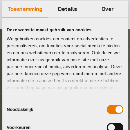
Toestemming
Details
Over
Deze website maakt gebruik van cookies
We gebruiken cookies om content en advertenties te
personaliseren, om functies voor social media te bieden
Graag in contact komen?
en om ons websiteverkeer te analyseren. Ook delen we
informatie over uw gebruik van onze site met onze
Wij staan voor je klaar! Neem contact op via de
partners voor social media, adverteren en analyse. Deze
onderstaande gegevens.
partners kunnen deze gegevens combineren met andere
informatie die u aan ze heeft verstrekt of die ze hebben
verzameld op basis van uw gebruik van hun services.
Stuur ons een e-mail
info@bykestore.nl
Toestemmingsselectie
Noodzakelijk
Geef ons een belletje
036 5304422
Voorkeuren