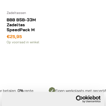
Zadeltassen
BBB BSB-33M
Zadeltas
SpeedPack M
€
25,95
Op voorraad in winkel
betalen,
0%
rente
Eigen werkplaats met gecertific