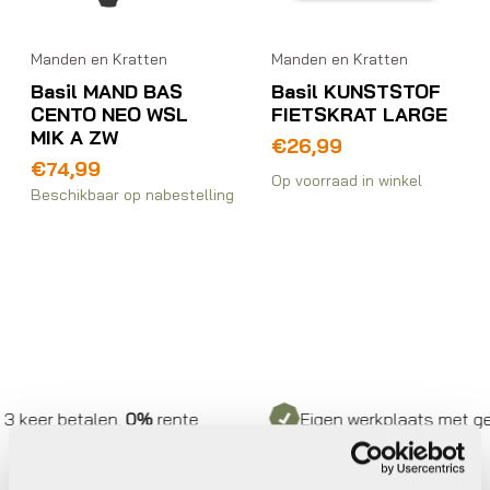
Manden en Kratten
Manden en Kratten
Basil MAND BAS
Basil KUNSTSTOF
CENTO NEO WSL
FIETSKRAT LARGE
MIK A ZW
€
26,99
€
74,99
Op voorraad in winkel
Beschikbaar op nabestelling
 keer betalen,
0%
rente
Eigen werkplaats met gece