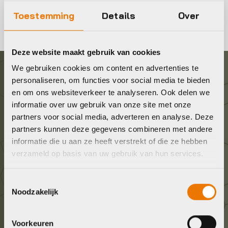
Toestemming
Details
Over
Deze website maakt gebruik van cookies
We gebruiken cookies om content en advertenties te
personaliseren, om functies voor social media te bieden
Graag in contact komen?
en om ons websiteverkeer te analyseren. Ook delen we
informatie over uw gebruik van onze site met onze
Wij staan voor je klaar! Neem contact op via de
partners voor social media, adverteren en analyse. Deze
onderstaande gegevens.
partners kunnen deze gegevens combineren met andere
informatie die u aan ze heeft verstrekt of die ze hebben
verzameld op basis van uw gebruik van hun services.
Stuur ons een e-mail
info@bykestore.nl
Toestemmingsselectie
Noodzakelijk
Geef ons een belletje
036 5304422
Voorkeuren