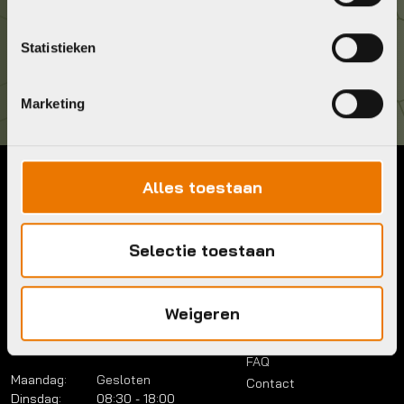
Kom langs!
Statistieken
Brouwerstraat 8B
1315 BP Almere
Marketing
Alles toestaan
Contact
Menu
Telefoon:
036 5304422
Account
Selectie toestaan
Mail:
info@bykestore.nl
Lease a bike
Adres:
Brouwerstraat 8B
Service pakket
1315 BP Almere
Over ons
Weigeren
Werkplaats
Vacatures
Openingstijden
FAQ
Maandag:
Gesloten
Contact
Dinsdag:
08:30 - 18:00