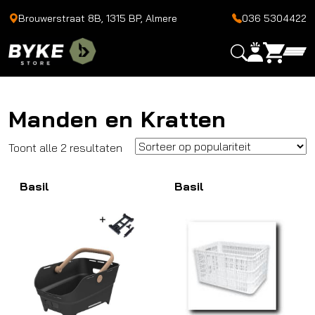
Brouwerstraat 8B, 1315 BP, Almere
036 5304422
Manden en Kratten
Gesorteerd
Toont alle 2 resultaten
op
Basil
populariteit
Basil