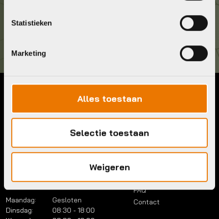
Kom langs!
Statistieken
Brouwerstraat 8B
1315 BP Almere
Marketing
Alles toestaan
Contact
Menu
Telefoon:
036 5304422
Account
Mail:
info@bykestore.nl
Selectie toestaan
Lease a bike
Adres:
Brouwerstraat 8B
Service pakket
1315 BP Almere
Over ons
Weigeren
Werkplaats
Vacatures
Openingstijden
FAQ
Maandag:
Gesloten
Contact
Dinsdag:
08:30 - 18:00