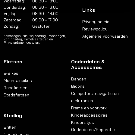
Woensdag:
08:30 - 18:00
Donderdag:
08:30 - 18:00
Links
Vrijdag:
08:30 - 18:00
Zaterdag:
09:00 - 17:00
Privacy beleid
Zondag:
Gesloten
Reviewpolicy
Algemene voorwaarden
Kerstdagen, Nieuwsjaardag, Paasdagen,
Koningsdag, Hemelvaartsdag en
Pinksterdagen gesloten.
Fietsen
Onderdelen &
Accessoires
E-Bikes
Banden
Mountainbikes
Bidons
Racefietsen
Computers, navigatie en
Stadsfietsen
elektronica
Frame en voorvork
Kleding
Kinderaccessoires
Kinderzitjes
Brillen
Onderdelen/Reparatie
Onderkleding