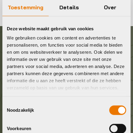
Toestemming
Details
Over
Deze website maakt gebruik van cookies
We gebruiken cookies om content en advertenties te
Graag in contact komen?
personaliseren, om functies voor social media te bieden
en om ons websiteverkeer te analyseren. Ook delen we
informatie over uw gebruik van onze site met onze
Wij staan voor je klaar! Neem contact op via de
partners voor social media, adverteren en analyse. Deze
onderstaande gegevens.
partners kunnen deze gegevens combineren met andere
informatie die u aan ze heeft verstrekt of die ze hebben
Stuur ons een e-mail
verzameld op basis van uw gebruik van hun services.
info@bykestore.nl
Toestemmingsselectie
Noodzakelijk
Geef ons een belletje
036 5304422
Voorkeuren