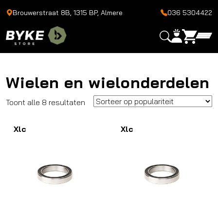
Brouwerstraat 8B, 1315 BP, Almere
036 5304422
Wielen en wielonderdelen
Gesorteerd
Toont alle 8 resultaten
op
Xlc
populariteit
Xlc