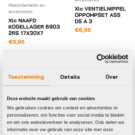
Wielonderdelen en
Xlc VENTIELNIPPEL
accessoires
OPPOMPSET ASS
Xlc NAAFD
DS A 3
KOGELLAGER 6903
€
6,95
2RS 17X30X7
€
5,95
Op voorraad in winkel
Op voorraad in winkel
Toestemming
Details
Over
Xlc
Xlc
Deze website maakt gebruik van cookies
We gebruiken cookies om content en advertenties te
personaliseren, om functies voor social media te bieden
Wielonderdelen en
Wielonderdelen en
en om ons websiteverkeer te analyseren. Ook delen we
accessoires
accessoires
informatie over uw gebruik van onze site met onze