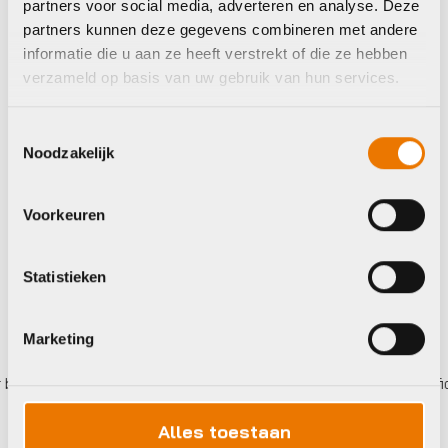
Xlc VENTIELNIPPEL
Xlc VENTIELNIPPEL
partners voor social media, adverteren en analyse. Deze
ASS DS A 5
SV DS A 2
partners kunnen deze gegevens combineren met andere
informatie die u aan ze heeft verstrekt of die ze hebben
€
6,95
€
6,95
verzameld op basis van uw gebruik van hun services.
Toestemmingsselectie
Noodzakelijk
Op voorraad in winkel
Op voorraad in winkel
Voorkeuren
Statistieken
Marketing
talen,
0%
rente
Eigen werkplaats met gecertificeer
Alles toestaan