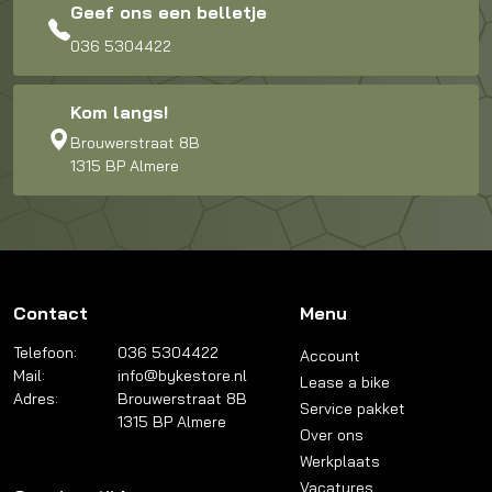
Geef ons een belletje
036 5304422
Kom langs!
Brouwerstraat 8B
1315 BP Almere
Contact
Menu
Telefoon:
036 5304422
Account
Mail:
info@bykestore.nl
Lease a bike
Adres:
Brouwerstraat 8B
Service pakket
1315 BP Almere
Over ons
Werkplaats
Vacatures