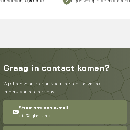
betalen,
0%
rente
Eigen werkplaats met gecertific
Graag in contact komen?
Wij staan voor je klaar! Neem contact op via de
onderstaande gegevens.
Stuur ons een e-mail
info@bykestore.nl