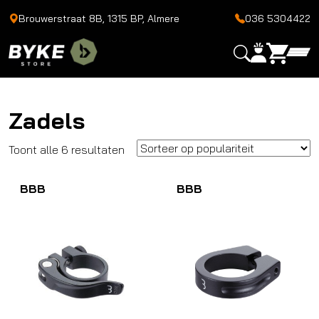
Brouwerstraat 8B, 1315 BP, Almere
036 5304422
Zadels
Gesorteerd
Toont alle 6 resultaten
op
BBB
populariteit
BBB