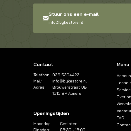
Stuur ons een e-mail
info@bykestore.nl
Contact
Menu
Telefoon:
036 5304422
Accoun
Mail:
info@bykestore.nl
Lease a
Adres:
Brouwerstraat 8B
Service
1315 BP Almere
Over o
Werkpl
Vacatu
Openingstijden
FAQ
Maandag:
Gesloten
Contac
Dinsdag:
08:30 - 18:00