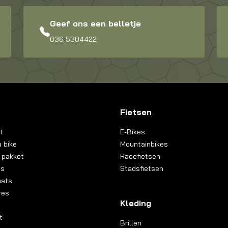
Geef ons een belletje
036 5304422
Fietsen
t
E-Bikes
 bike
Mountainbikes
 pakket
Racefietsen
ns
Stadsfietsen
aats
res
Kleding
t
Brillen