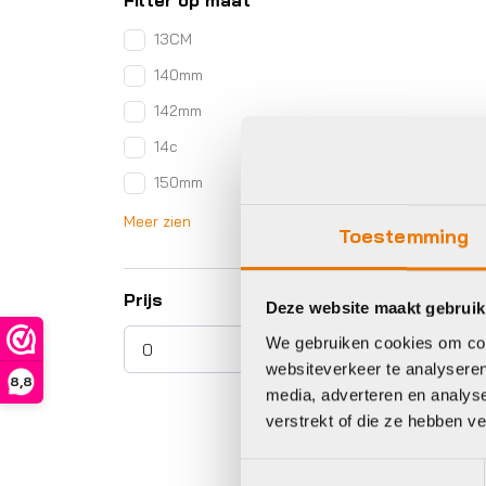
Filter op maat
13CM
140mm
142mm
14c
150mm
Meer zien
Toestemming
Prijs
Deze website maakt gebruik
We gebruiken cookies om cont
websiteverkeer te analyseren
8,8
media, adverteren en analys
verstrekt of die ze hebben v
Toestemmingsselectie