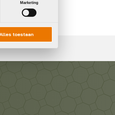
Marketing
In 3 keer betalen,
0%
rente
Alles toestaan