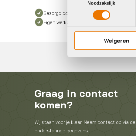
Noodzakelijk
Bezorgd door heel Nederland
Eigen werkplaats met gecertificeerd perso
Weigeren
Graag in contact
komen?
Wij staan voor je klaar! Neem contact op via de
onderstaande gegevens.