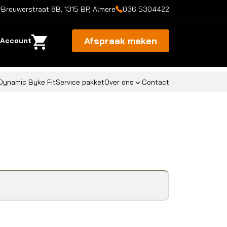
Brouwerstraat 8B, 1315 BP, Almere
036 5304422
Afspraak maken
Account
Dynamic Byke Fit
Service pakket
Over ons
Contact