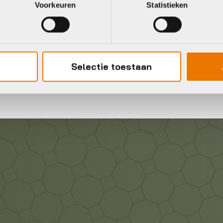
Voorkeuren
Statistieken
Gratis
verzending vanaf €50
neel
Selectie toestaan