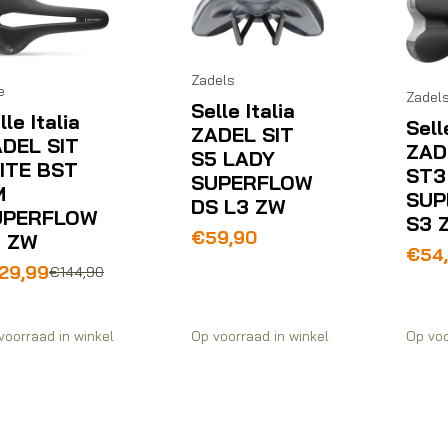
Zadels
e
Zadel
Selle Italia
lle Italia
Sell
ZADEL SIT
DEL SIT
ZAD
S5 LADY
ITE BST
ST3
SUPERFLOW
M
SUP
DS L3 ZW
UPERFLOW
S3 
€
59,90
3 ZW
€
54
rspronkelijke
idige
29,99
€
144,90
js
js
s:
44,90.
29,99.
voorraad in winkel
Op voorraad in winkel
Op voo