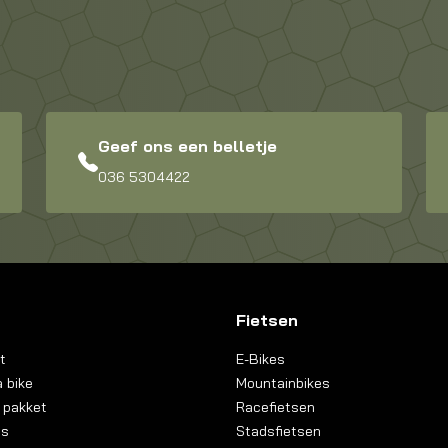
Geef ons een belletje
036 5304422
Fietsen
t
E-Bikes
 bike
Mountainbikes
 pakket
Racefietsen
ns
Stadsfietsen