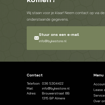
Wij staan voor je klaar! Neem contact op via de
onderstaande gegevens.
Stuur ons een e-mail
info@bykestore.nl
Contact
Menu
Telefoon:
036 5304422
Accoun
Mail:
info@bykestore.nl
Lease a
Adres:
Brouwerstraat 8B
Service
1315 BP Almere
Over o