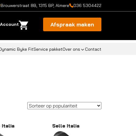
Brouwerstraat 8B, 1315 BP, Almere
036 5304422
Afspraak maken
Account
Dynamic Byke Fit
Service pakket
Over ons
Contact
 Italia
Selle Italia