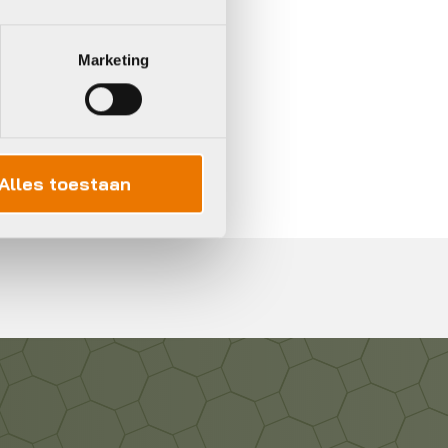
Marketing
In 3 keer betalen,
0%
rente
Alles toestaan