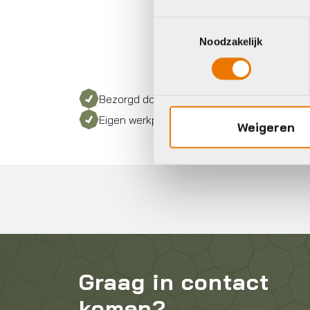
Toestemmingsselectie
Noodzakelijk
Bezorgd door heel Nederland
Eigen werkplaats met gecertificeerd perso
Weigeren
Graag in contact
komen?