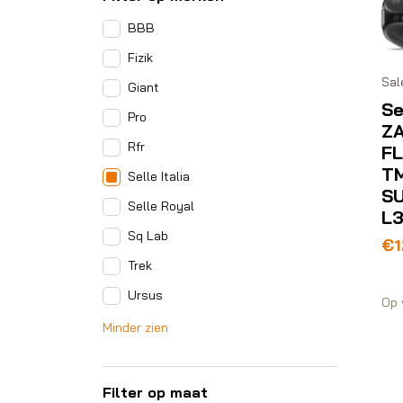
BBB
Fizik
Sal
Giant
Se
Pro
ZA
Rfr
FL
T
Selle Italia
S
Selle Royal
L
Sq Lab
Oo
Hu
€
1
pri
pri
Trek
wa
is:
Ursus
€1
€1
Op 
Minder zien
Filter op maat