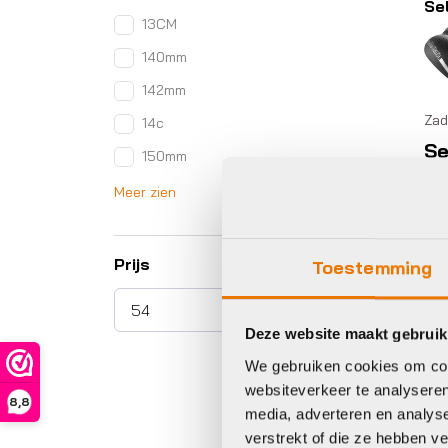
Sel
13CM
140mm
142mm
Zad
14c
Se
150mm
ZA
Meer zien
DI
S
DS
Prijs
Toestemming
€
1
Deze website maakt gebruik
We gebruiken cookies om cont
Op 
websiteverkeer te analyseren
8,8
media, adverteren en analys
verstrekt of die ze hebben v