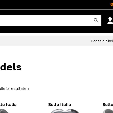
Lease a bike
dels
Gesorteerd
alle 5 resultaten
op
populariteit
le Italia
Selle Italia
Selle