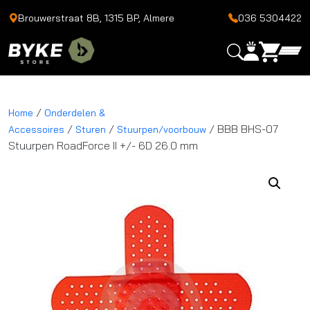
Brouwerstraat 8B, 1315 BP, Almere
036 5304422
/
Home
Onderdelen &
/
/
/ BBB BHS-07
Accessoires
Sturen
Stuurpen/voorbouw
Stuurpen RoadForce II +/- 6D 26.0 mm