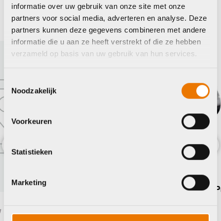
informatie over uw gebruik van onze site met onze
partners voor social media, adverteren en analyse. Deze
Bontrager
BB
partners kunnen deze gegevens combineren met andere
informatie die u aan ze heeft verstrekt of die ze hebben
verzameld op basis van uw gebruik van hun services.
Toestemmingsselectie
Noodzakelijk
Voorkeuren
Statistieken
Previous
Nex
Stuurpen/voorbouw
Marketing
Bontrager Stuurpen Kovee Pro 35
mm graden
Stu
€
89,99