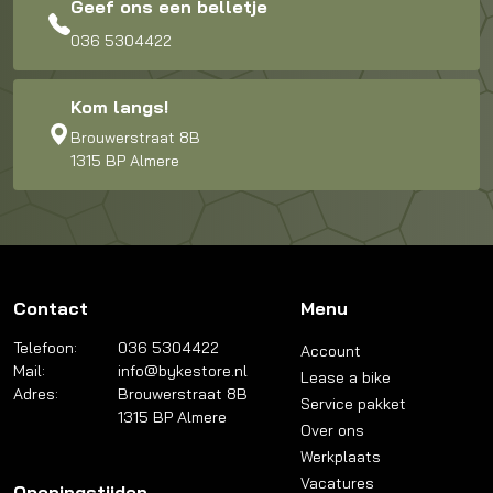
Geef ons een belletje
036 5304422
Kom langs!
Brouwerstraat 8B
1315 BP Almere
Contact
Menu
Telefoon:
036 5304422
Account
Mail:
info@bykestore.nl
Lease a bike
Adres:
Brouwerstraat 8B
Service pakket
1315 BP Almere
Over ons
Werkplaats
Vacatures
Openingstijden