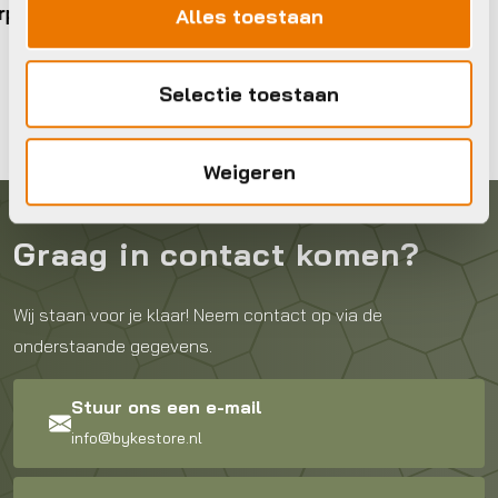
Op voorraad in winkel
D
BBB
Alles toestaan
25.
€
8
Selectie toestaan
Op vo
Weigeren
Graag in contact komen?
Wij staan voor je klaar! Neem contact op via de
onderstaande gegevens.
Stuur ons een e-mail
info@bykestore.nl