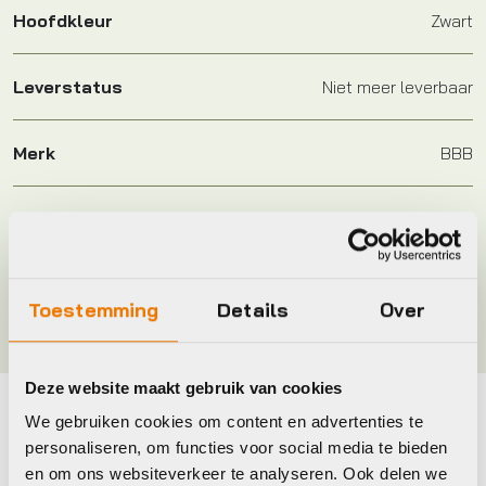
Hoofdkleur
Zwart
Leverstatus
Niet meer leverbaar
Merk
BBB
Maat
110mm
Kleur
Zwart
Toestemming
Details
Over
Deze website maakt gebruik van cookies
We gebruiken cookies om content en advertenties te
Maak je fiets compleet
personaliseren, om functies voor social media te bieden
en om ons websiteverkeer te analyseren. Ook delen we
Bekijk alle accessoires