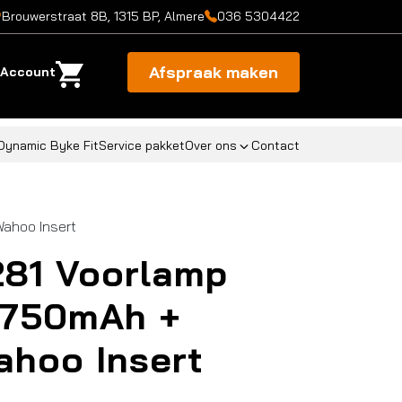
Brouwerstraat 8B, 1315 BP, Almere
036 5304422
Afspraak maken
Account
Dynamic Byke Fit
Service pakket
Over ons
Contact
ahoo Insert
81 Voorlamp
 750mAh +
hoo Insert