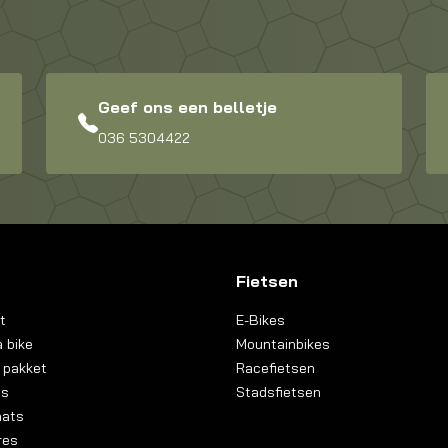
Geef ons een belletje
036 5304422
Fietsen
t
E-Bikes
 bike
Mountainbikes
 pakket
Racefietsen
ns
Stadsfietsen
aats
res