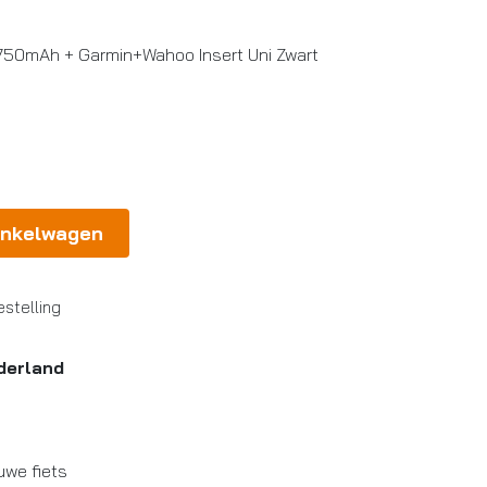
750mAh + Garmin+Wahoo Insert Uni Zwart
inkelwagen
stelling
derland
uwe fiets