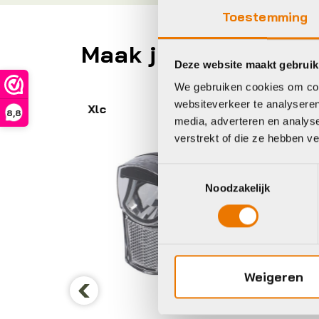
Toestemming
Maak je fiets compl
Deze website maakt gebruik
We gebruiken cookies om cont
websiteverkeer te analyseren
BBB
Le
8,8
media, adverteren en analys
verstrekt of die ze hebben v
Toestemmingsselectie
Noodzakelijk
Ko
L
S
Weigeren
B
Koplamp
D
Previous