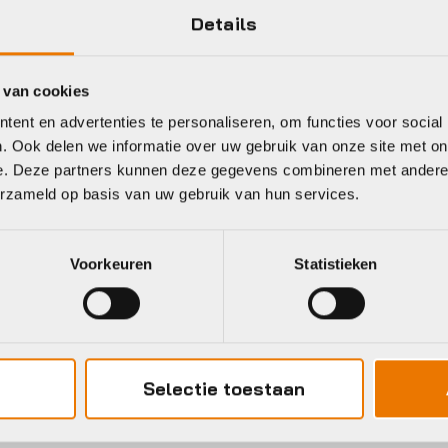
Details
eet
 van cookies
ent en advertenties te personaliseren, om functies voor social
. Ook delen we informatie over uw gebruik van onze site met on
zyne
BBB
e. Deze partners kunnen deze gegevens combineren met andere i
erzameld op basis van uw gebruik van hun services.
Voorkeuren
Statistieken
plamp
ezyne
CHIJNWERPER OP
Selectie toestaan
ATTERIJENREACT
Koplamp
RIVE VOORM