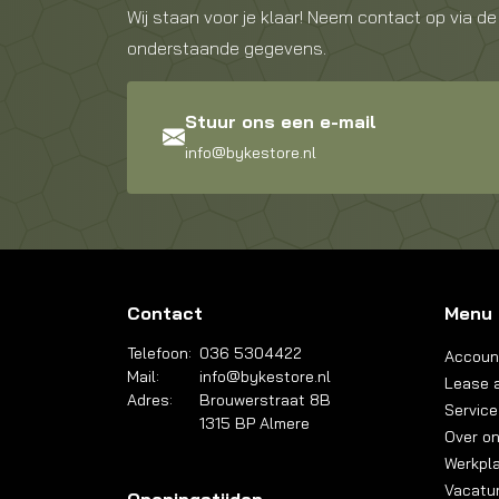
Wij staan voor je klaar! Neem contact op via de
onderstaande gegevens.
Stuur ons een e-mail
info@bykestore.nl
Contact
Menu
Telefoon:
036 5304422
Accoun
Mail:
info@bykestore.nl
Lease a
Adres:
Brouwerstraat 8B
Service
1315 BP Almere
Over o
Werkpl
Vacatu