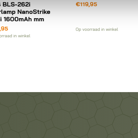
BBB BLS-271i
119,95
Voorlamp StrikeDu
1400i 4000mAh
€
89,95
voorraad in winkel
Op voorraad in winkel