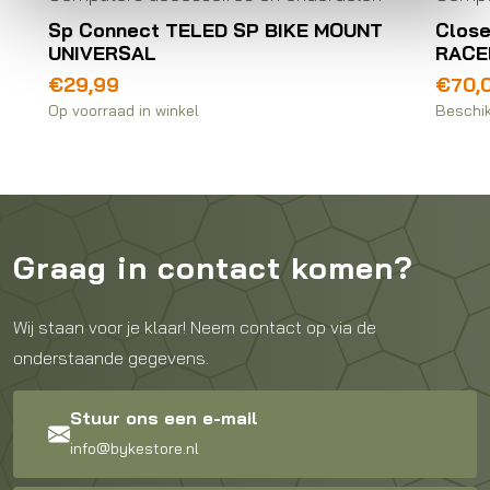
Sp Connect TELED SP BIKE MOUNT
Clos
UNIVERSAL
RACE
€
29,99
€
70,
Op voorraad in winkel
Beschik
Graag in contact komen?
Wij staan voor je klaar! Neem contact op via de
onderstaande gegevens.
Stuur ons een e-mail
info@bykestore.nl