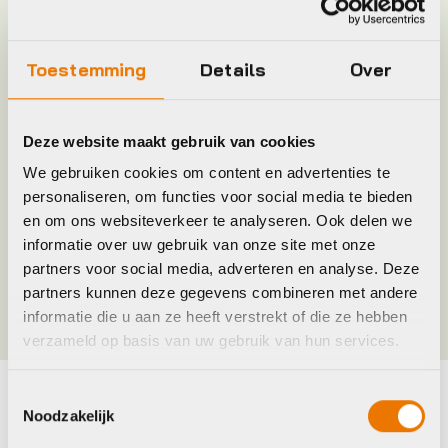
Keyword
HOUDER
Toestemming
Details
Over
Leverstatus
Op voorraad bij leverancier
Deze website maakt gebruik van cookies
Model
Raceday4 Evo TM
We gebruiken cookies om content en advertenties te
personaliseren, om functies voor social media te bieden
Merk
Closethegap
en om ons websiteverkeer te analyseren. Ook delen we
informatie over uw gebruik van onze site met onze
partners voor social media, adverteren en analyse. Deze
Kleur
Zwart
partners kunnen deze gegevens combineren met andere
informatie die u aan ze heeft verstrekt of die ze hebben
verzameld op basis van uw gebruik van hun services.
Toestemmingsselectie
Noodzakelijk
Maak je fiets compleet