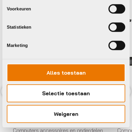
Bekijk alle accessoires
Voorkeuren
Sp Connect
Close
Statistieken
Marketing
Alles toestaan
Selectie toestaan
Previous
Nex
Weigeren
Computers accessoires en onderdelen
Compu