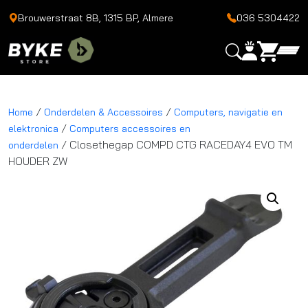
Brouwerstraat 8B, 1315 BP, Almere
036 5304422
/
/
Home
Onderdelen & Accessoires
Computers, navigatie en
/
elektronica
Computers accessoires en
/ Closethegap COMPD CTG RACEDAY4 EVO TM
onderdelen
HOUDER ZW