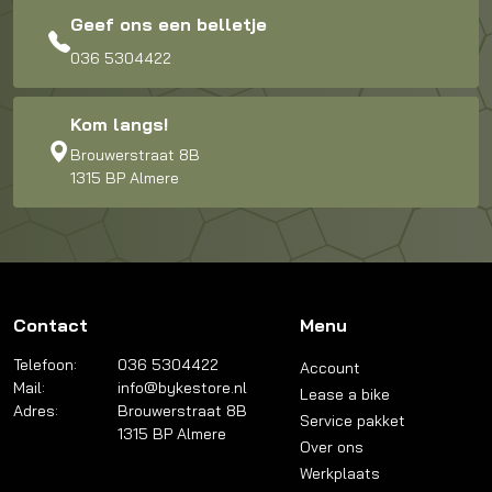
Geef ons een belletje
036 5304422
Kom langs!
Brouwerstraat 8B
1315 BP Almere
Contact
Menu
Telefoon:
036 5304422
Account
Mail:
info@bykestore.nl
Lease a bike
Adres:
Brouwerstraat 8B
Service pakket
1315 BP Almere
Over ons
Werkplaats