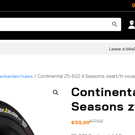
Lease a bike
/ Continental 25-622 4 Seasons zwart/tr vou
tenbanden/tubes
Continent
Seasons z
€
77,50
Oorspronkelijke
Huidige
€
59,99
prijs
prijs