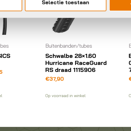
Selectie toestaan
itenbanden/tubes
Buitenbanden/tubes
chwalbe 28×1.60
Bontrager Buiten
urricane RaceGuard
GR1 Team Issue
S draad 1115906
700x40c
37,90
€
59,99
voorraad in winkel
Op voorraad in winkel