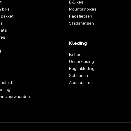
t
E-Bikes
 bike
Mountainbikes
 pakket
Racefietsen
ns
Stadsfietsen
aats
res
Kleding
t
Brillen
Onderkleding
Regenkleding
Schoenen
 beleid
Accessoires
olicy
ne voorwaarden