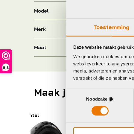
Model
Toestemming
Merk
Maat
Deze website maakt gebruik
We gebruiken cookies om cont
websiteverkeer te analyseren
8,8
media, adverteren en analys
verstrekt of die ze hebben v
Maak je fiets compl
Toestemmingsselectie
Noodzakelijk
Cadex
Sc