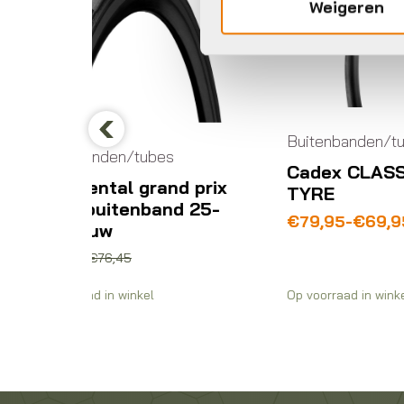
Weigeren
Buitenbanden/tubes
Bu
Previous
bes
Cadex CLASSICS
S
and prix
TYRE
H
and 25-
R
Prijsklasse:
€
79,95
-
€
69,95
€69,95
€
tot
€79,95
Op voorraad in winkel
Op 