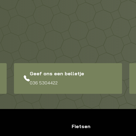
Geef ons een belletje
036 5304422
Fietsen