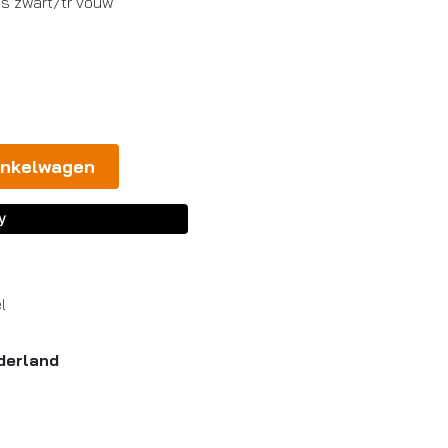
s zwart/tr vouw
inkelwagen
l
derland