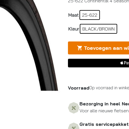
25-622 Continental 4 Season
was:
is:
€77,50.
€59,99.
Maat
25-622
Kleur
BLACK/BROWN
Toevoegen aan w
Voorraad
Op voorraad in winke
Bezorging in heel Ne
Voor alle nieuwe fietsen
Gratis servicepakket