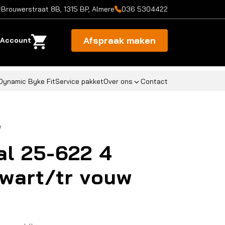
Brouwerstraat 8B, 1315 BP, Almere
036 5304422
Afspraak maken
Account
Dynamic Byke Fit
Service pakket
Over ons
Contact
w
al 25-622 4
wart/tr vouw