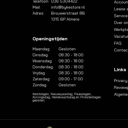
Telefoon:
036 5304422
Accoun
Mail:
info@bykestore.nl
Lease a
Adres:
Brouwerstraat 8B
Service
1315 BP Almere
Over o
Werkpl
Vacatu
Openingstijden
FAQ
Maandag:
Gesloten
Contac
Dinsdag:
08:30 - 18:00
Woensdag:
08:30 - 18:00
Donderdag:
08:30 - 18:00
Links
Vrijdag:
08:30 - 18:00
Zaterdag:
09:00 - 17:00
Privacy
Zondag:
Gesloten
Reviewp
Algeme
Kerstdagen, Nieuwsjaardag, Paasdagen,
Koningsdag, Hemelvaartsdag en Pinksterdagen
gesloten.