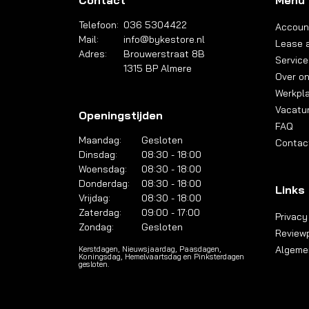
Contact
Menu
Telefoon:
036 5304422
Accoun
Mail:
info@bykestore.nl
Lease a
Adres:
Brouwerstraat 8B
Service
1315 BP Almere
Over o
Werkpl
Vacatu
Openingstijden
FAQ
Maandag:
Gesloten
Contac
Dinsdag:
08:30 - 18:00
Woensdag:
08:30 - 18:00
Donderdag:
08:30 - 18:00
Links
Vrijdag:
08:30 - 18:00
Zaterdag:
09:00 - 17:00
Privacy
Zondag:
Gesloten
Reviewp
Algeme
Kerstdagen, Nieuwsjaardag, Paasdagen,
Koningsdag, Hemelvaartsdag en Pinksterdagen
gesloten.