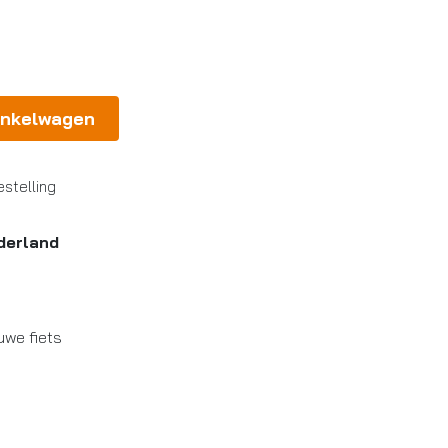
inkelwagen
stelling
derland
uwe fiets