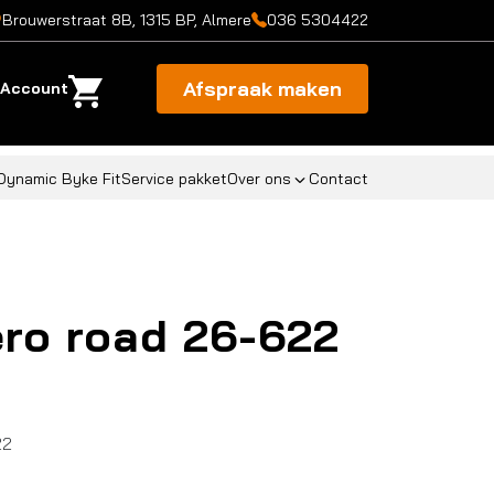
Brouwerstraat 8B, 1315 BP, Almere
036 5304422
Afspraak maken
Account
Dynamic Byke Fit
Service pakket
Over ons
Contact
zero road 26-622
22