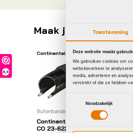
Maak je fiets compl
Toestemming
Deze website maakt gebruik
Giant
Gi
We gebruiken cookies om cont
websiteverkeer te analyseren
8,8
media, adverteren en analys
verstrekt of die ze hebben v
Toestemmingsselectie
Noodzakelijk
bes
Buitenbanden/tubes
UB 28X1
LTRA
Giant GAVIA FONDO 1