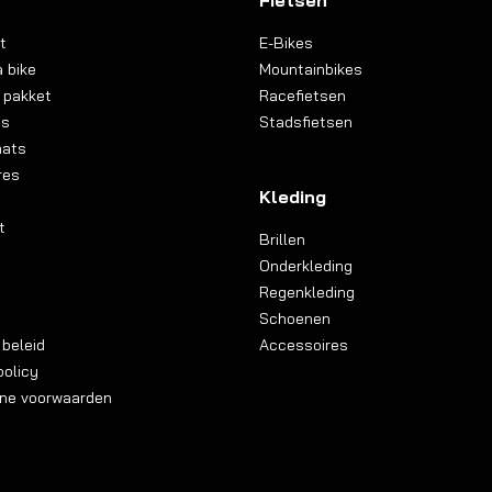
Fietsen
t
E-Bikes
 bike
Mountainbikes
 pakket
Racefietsen
ns
Stadsfietsen
aats
res
Kleding
t
Brillen
Onderkleding
Regenkleding
Schoenen
 beleid
Accessoires
olicy
ne voorwaarden