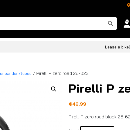
Lease a bike
/ Pirelli P zero road 26-622
tenbanden/tubes
Pirelli P 
€
49,99
Pirelli P zero road black 26-6