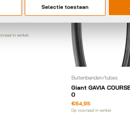
Buitenbanden/tubes
Selectie toestaan
Schwalbe btb CX
Comp 26 x 2.00 z
refl
€
26,90
Op voorraad in winkel
itenbanden/tubes
iant GAVIA COURSE
64,95
 voorraad in winkel