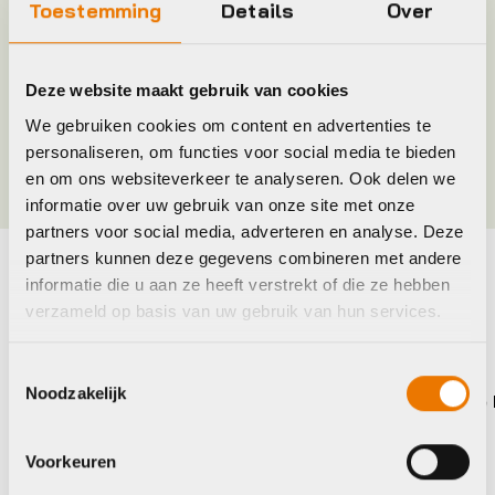
Plaatsbepaling
M
Toestemming
Details
Over
Merk
Selle Royal
Deze website maakt gebruik van cookies
We gebruiken cookies om content en advertenties te
Jaar
2022
personaliseren, om functies voor social media te bieden
en om ons websiteverkeer te analyseren. Ook delen we
informatie over uw gebruik van onze site met onze
partners voor social media, adverteren en analyse. Deze
partners kunnen deze gegevens combineren met andere
informatie die u aan ze heeft verstrekt of die ze hebben
Maak je fiets compleet
verzameld op basis van uw gebruik van hun services.
Bekijk alle accessoires
Toestemmingsselectie
Noodzakelijk
Selle Royal
Selle R
Voorkeuren