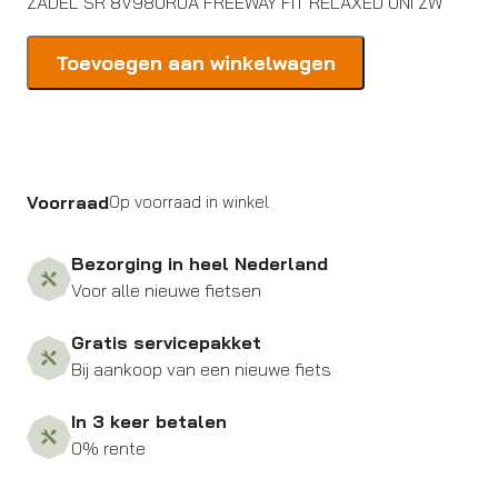
ZADEL SR 8V98UR0A FREEWAY FIT RELAXED UNI ZW
Selle
Toevoegen aan winkelwagen
Royal
ZADEL
SR
8V98UR0A
FREEWAY
Voorraad
Op voorraad in winkel
FIT
RELAXED
UNI
Bezorging in heel Nederland
ZW-
Voor alle nieuwe fietsen
Zwart
aantal
Gratis servicepakket
Bij aankoop van een nieuwe fiets
In 3 keer betalen
0% rente