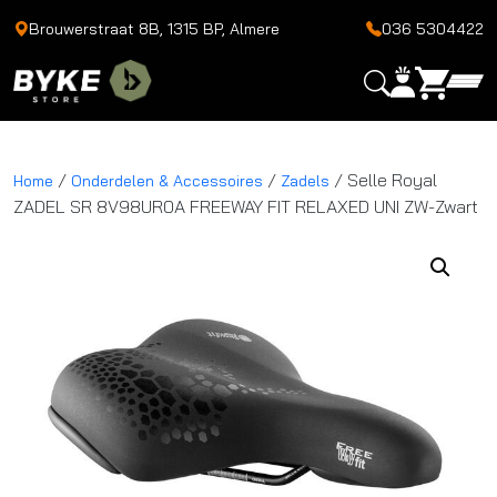
Brouwerstraat 8B, 1315 BP, Almere
036 5304422
/
/
/ Selle Royal
Home
Onderdelen & Accessoires
Zadels
ZADEL SR 8V98UR0A FREEWAY FIT RELAXED UNI ZW-Zwart