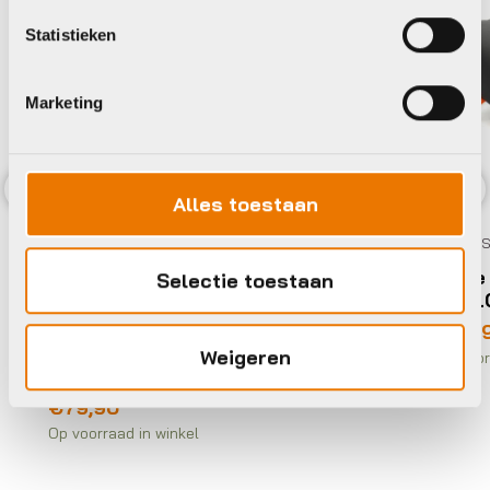
Statistieken
Marketing
Alles toestaan
Previous
Nex
Zadels
Selle 
Selectie toestaan
EXPLO
Zadels
€
69,9
Selle Royal ZADEL SR 5236DE3A
Weigeren
Op voorra
LOOKIN RELAXED UNI ZW-Zwart
€
79,90
Op voorraad in winkel