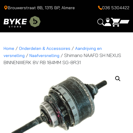
Brouwerstraat 8B, 1315 BP, Almere
036 5304422
/
/
Home
Onderdelen & Accessoires
Aandrijving en
/
/ Shimano NAAFD SH NEXUS
versnelling
Naafversnelling
BINNENWERK 8V RB 184MM SG-8R31