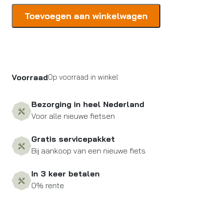
Shimano
Toevoegen aan winkelwagen
NAAFD
SH
NEXUS
BINNENWERK
8V
Voorraad
Op voorraad in winkel
RB
184MM
SG-
Bezorging in heel Nederland
8R31
Voor alle nieuwe fietsen
aantal
Gratis servicepakket
Bij aankoop van een nieuwe fiets
In 3 keer betalen
0% rente