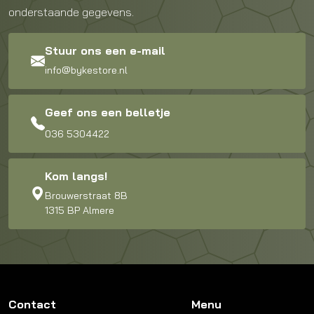
onderstaande gegevens.
Stuur ons een e-mail
info@bykestore.nl
Geef ons een belletje
036 5304422
Kom langs!
Brouwerstraat 8B
1315 BP Almere
Contact
Menu