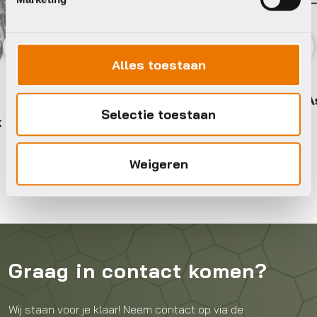
Alles toestaan
Previous
Nex
Naafversnelling
Shimano Binnenwerk (184mm As)
Selectie toestaan
€
169,99
m As)
Weigeren
Op voorraad in winkel
Graag in contact komen?
Wij staan voor je klaar! Neem contact op via de