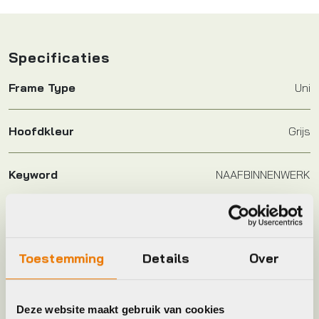
Specificaties
Frame Type
Uni
Hoofdkleur
Grijs
Keyword
NAAFBINNENWERK
Leverstatus
Op voorraad bij leverancier
Toestemming
Details
Over
Model
Nexus / SG-8R31
Plaatsbepaling
A
Deze website maakt gebruik van cookies