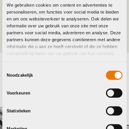
We gebruiken cookies om content en advertenties te
Merk
Shimano
personaliseren, om functies voor social media te bieden
en om ons websiteverkeer te analyseren. Ook delen we
informatie over uw gebruik van onze site met onze
Jaar
2016
partners voor social media, adverteren en analyse. Deze
partners kunnen deze gegevens combineren met andere
informatie die u aan ze heeft verstrekt of die ze hebben
verzameld op basis van uw gebruik van hun services.
Toestemmingsselectie
Maak je fiets compleet
Noodzakelijk
Bekijk alle accessoires
Voorkeuren
Shimano
Statistieken
Marketing