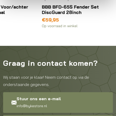
BBB BFD-65S Fender Set
BBB 
DiscGuard 28inch
Ligh
€
59,95
€
2,9
Op voorraad in winkel
Op voor
Graag in contact komen?
Wij staan voor je klaar! Neem contact op via de
onderstaande gegevens.
Stuur ons een e-mail
info@bykestore.nl