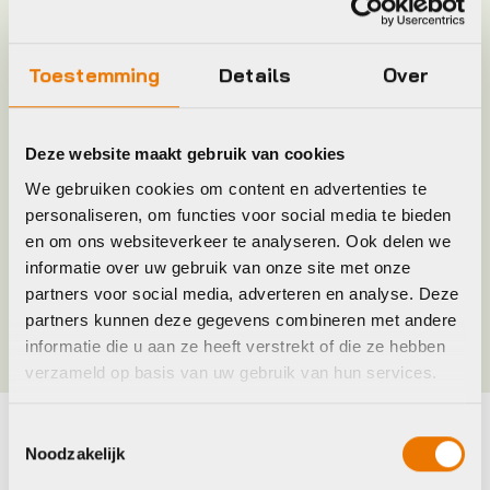
Leverstatus
Op voorraad bij leverancier
Toestemming
Details
Over
Model
S-Board/S-Blade
Deze website maakt gebruik van cookies
Merk
Sks
We gebruiken cookies om content en advertenties te
personaliseren, om functies voor social media te bieden
Jaar
2018
en om ons websiteverkeer te analyseren. Ook delen we
informatie over uw gebruik van onze site met onze
partners voor social media, adverteren en analyse. Deze
Kleur
Zwart
partners kunnen deze gegevens combineren met andere
informatie die u aan ze heeft verstrekt of die ze hebben
verzameld op basis van uw gebruik van hun services.
Toestemmingsselectie
Noodzakelijk
Maak je fiets compleet