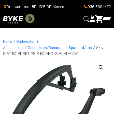
Brouwerstraat 8B, 1315 BP, Almere
036 5304422
/
Home
Onderdelen &
/
/
/ Sks
Accessoires
Onderdelen/Reparatie
Spatbord/Lap
SPATBORDSET 28 S BOARD/S BLADE ZW