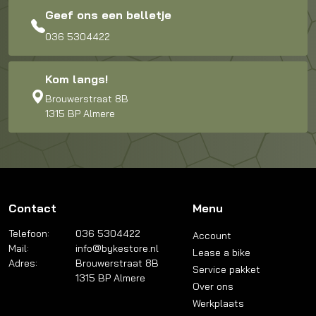
Geef ons een belletje
036 5304422
Kom langs!
Brouwerstraat 8B
1315 BP Almere
Contact
Menu
Telefoon:
036 5304422
Account
Mail:
info@bykestore.nl
Lease a bike
Adres:
Brouwerstraat 8B
Service pakket
1315 BP Almere
Over ons
Werkplaats