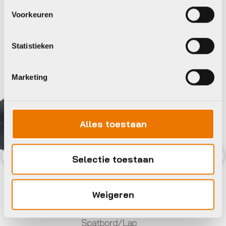
Bekijk alle accessoires
Voorkeuren
BBB
BBB
Statistieken
Marketing
Alles toestaan
Selectie toestaan
Previous
Nex
Weigeren
Spatbord/Lap
Spatb