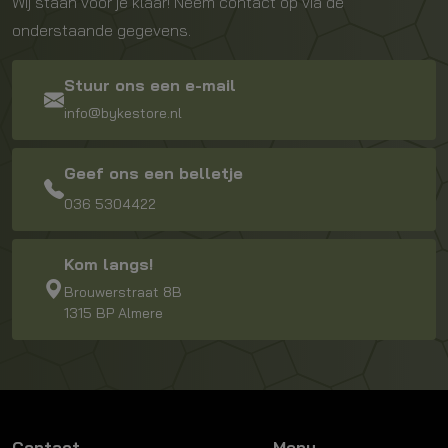
Wij staan voor je klaar! Neem contact op via de
onderstaande gegevens.
Stuur ons een e-mail
info@bykestore.nl
Geef ons een belletje
036 5304422
Kom langs!
Brouwerstraat 8B
1315 BP Almere
Contact
Menu