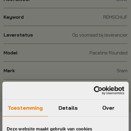
Keyword
REMSCHIJF
Leverstatus
Op voorraad bij leverancier
Model
Paceline Rounded
Merk
Sram
Kleur
Zilver
Toestemming
Details
Over
Deze website maakt gebruik van cookies