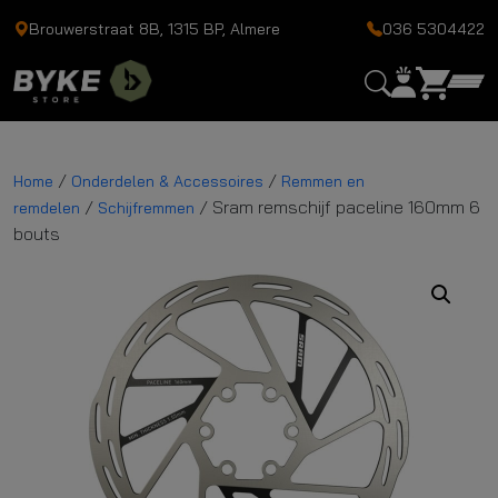
Brouwerstraat 8B, 1315 BP, Almere
036 5304422
/
/
Home
Onderdelen & Accessoires
Remmen en
/
/ Sram remschijf paceline 160mm 6
remdelen
Schijfremmen
bouts