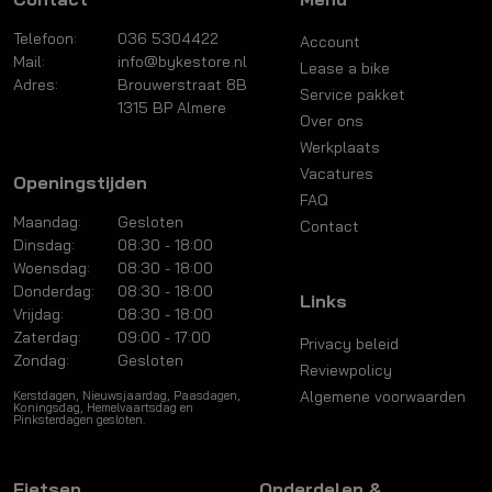
Telefoon:
036 5304422
Account
Mail:
info@bykestore.nl
Lease a bike
Adres:
Brouwerstraat 8B
Service pakket
1315 BP Almere
Over ons
Werkplaats
Vacatures
Openingstijden
FAQ
Maandag:
Gesloten
Contact
Dinsdag:
08:30 - 18:00
Woensdag:
08:30 - 18:00
Donderdag:
08:30 - 18:00
Links
Vrijdag:
08:30 - 18:00
Zaterdag:
09:00 - 17:00
Privacy beleid
Zondag:
Gesloten
Reviewpolicy
Algemene voorwaarden
Kerstdagen, Nieuwsjaardag, Paasdagen,
Koningsdag, Hemelvaartsdag en
Pinksterdagen gesloten.
Fietsen
Onderdelen &