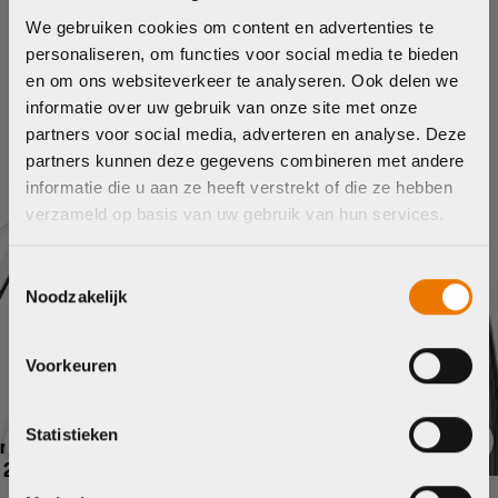
Maak je fiets compleet
We gebruiken cookies om content en advertenties te
Bekijk alle accessoires
personaliseren, om functies voor social media te bieden
en om ons websiteverkeer te analyseren. Ook delen we
Cadex
Schw
informatie over uw gebruik van onze site met onze
partners voor social media, adverteren en analyse. Deze
partners kunnen deze gegevens combineren met andere
informatie die u aan ze heeft verstrekt of die ze hebben
verzameld op basis van uw gebruik van hun services.
Van der Linde is vanaf nu BYKE
STORE.
Toestemmingsselectie
Noodzakelijk
Ontdek onze nieuwe website en vertrouwde service.
Voorheen Van der Linde, nu een nieuwe naam maar
met dezelfde fietsliefde.
Voorkeuren
Statistieken
Ga naar home
Previous
Nex