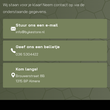
Wij staan voor je klaar! Neem contact op via de
onderstaande gegevens.
Stuur ons een e-mail
info@bykestore.nl
Geef ons een belletje
036 5304422
Kom langs!
Brouwerstraat 8B
1315 BP Almere