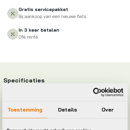
Gratis servicepakket
Bij aankoop van een nieuwe fiets
In 3 keer betalen
0% rente
Specificaties
Status
Demo
Toestemming
Details
Over
Accu vermogen
540
Aantal versnellingen
1