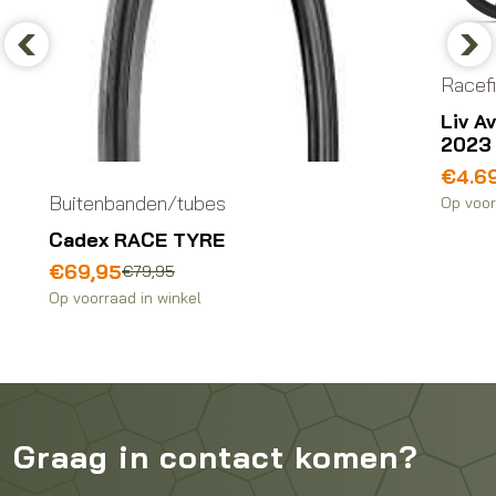
Previous
Nex
Racef
Liv A
2023
Oorsp
Huidi
€
4.6
prijs
prijs
Buitenbanden/tubes
Op voor
was:
is:
Cadex RACE TYRE
€5.49
€4.69
Oorspronkelijke
Huidige
€
69,95
€
79,95
prijs
prijs
Op voorraad in winkel
was:
is:
€79,95.
€69,95.
Graag in contact komen?