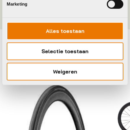
Marketing
Meer tonen
Alles toestaan
Maak je fiets compleet
Selectie toestaan
Bekijk alle accessoires
Weigeren
Cadex
Liv