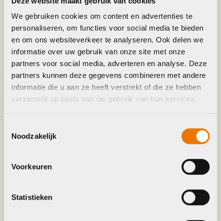
Deze website maakt gebruik van cookies
We gebruiken cookies om content en advertenties te
Accu locatie
FRAME
personaliseren, om functies voor social media te bieden
en om ons websiteverkeer te analyseren. Ook delen we
informatie over uw gebruik van onze site met onze
Accu oplaadbaar in fiets
1
partners voor social media, adverteren en analyse. Deze
partners kunnen deze gegevens combineren met andere
Frame Type
Lage instap
informatie die u aan ze heeft verstrekt of die ze hebben
verzameld op basis van uw gebruik van hun services.
Handvatbediening
1
Toestemmingsselectie
Noodzakelijk
Hoofdkleur
Rood
Voorkeuren
Keyword
FIETS
Statistieken
Leverstatus
Op voorraad bij leverancier