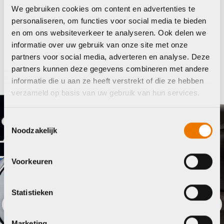
We gebruiken cookies om content en advertenties te
Maak je fiets compleet
personaliseren, om functies voor social media te bieden
en om ons websiteverkeer te analyseren. Ook delen we
Bekijk alle accessoires
informatie over uw gebruik van onze site met onze
partners voor social media, adverteren en analyse. Deze
Xlc
partners kunnen deze gegevens combineren met andere
informatie die u aan ze heeft verstrekt of die ze hebben
verzameld op basis van uw gebruik van hun services.
Toestemmingsselectie
Noodzakelijk
Voorkeuren
Statistieken
Previous
Nex
Marketing