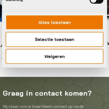
Alles toestaan
Bellen
Selectie toestaan
Xlc BEL DECIBEL 2 ZW
€
6,95
Weigeren
Op voorraad in winkel
Graag in contact komen?
Wij staan voor je klaar! Neem contact op via de