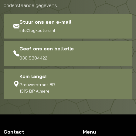
onderstaande gegevens.
Stuur ons een e-mail
info@bykestore.nl
Geef ons een belletje
036 5304422
Kom langs!
Brouwerstraat 8B
1315 BP Almere
Contact
Menu