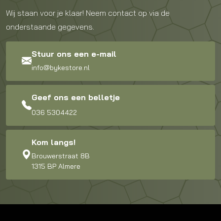
Wij staan voor je klaar! Neem contact op via de
onderstaande gegevens.
Stuur ons een e-mail
info@bykestore.nl
Geef ons een belletje
036 5304422
Kom langs!
Brouwerstraat 8B
1315 BP Almere