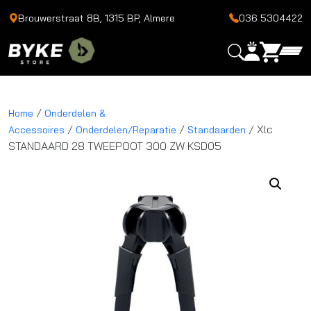
Brouwerstraat 8B, 1315 BP, Almere
036 5304422
/
Home
Onderdelen &
/
/
/ Xlc
Accessoires
Onderdelen/Reparatie
Standaarden
STANDAARD 28 TWEEPOOT 300 ZW KSD05