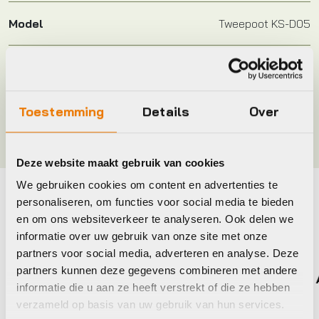
Model
Tweepoot KS-D05
Merk
Xlc
Toestemming
Details
Over
Kleur
BLACK, Zwart
Deze website maakt gebruik van cookies
We gebruiken cookies om content en advertenties te
personaliseren, om functies voor social media te bieden
Maak je fiets compleet
en om ons websiteverkeer te analyseren. Ook delen we
Bekijk alle accessoires
informatie over uw gebruik van onze site met onze
partners voor social media, adverteren en analyse. Deze
partners kunnen deze gegevens combineren met andere
Xlc
Atran
informatie die u aan ze heeft verstrekt of die ze hebben
verzameld op basis van uw gebruik van hun services.