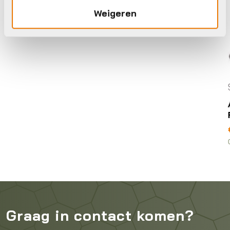
Weigeren
Stand
Atran
Rex D
€
17,5
Op voor
Graag in contact komen?