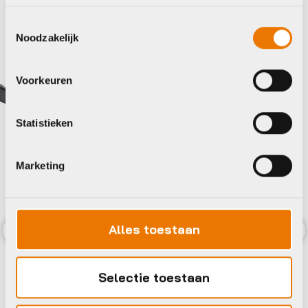
Toestemmingsselectie
Noodzakelijk
Voorkeuren
Statistieken
Marketing
Standaarden
Alles toestaan
Xlc STANDAARD 26/29 A VORK
Previous
Nex
VERST 40MM M6 ZW KSC06
Selectie toestaan
€
19,95
Op voorraad in winkel