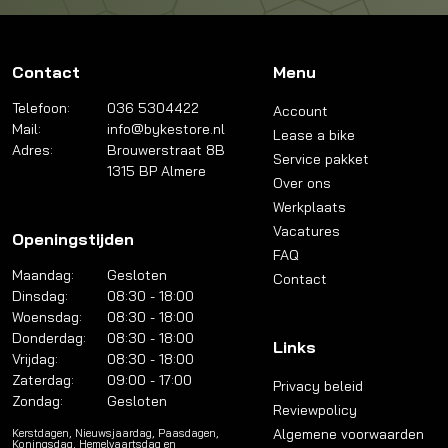
Contact
Menu
Telefoon:
036 5304422
Account
Mail:
info@bykestore.nl
Lease a bike
Adres:
Brouwerstraat 8B
Service pakket
1315 BP Almere
Over ons
Werkplaats
Vacatures
Openingstijden
FAQ
Maandag:
Gesloten
Contact
Dinsdag:
08:30 - 18:00
Woensdag:
08:30 - 18:00
Donderdag:
08:30 - 18:00
Links
Vrijdag:
08:30 - 18:00
Zaterdag:
09:00 - 17:00
Privacy beleid
Zondag:
Gesloten
Reviewpolicy
Algemene voorwaarden
Kerstdagen, Nieuwsjaardag, Paasdagen,
Koningsdag, Hemelvaartsdag en