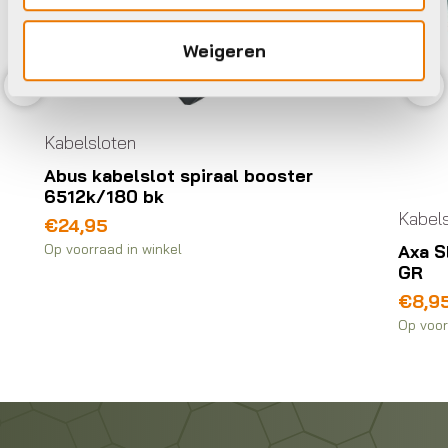
Weigeren
Previous
Nex
Kabelsloten
Abus kabelslot spiraal booster
6512k/180 bk
Kabel
€
24,95
Op voorraad in winkel
Axa 
GR
€
8,9
Op voor