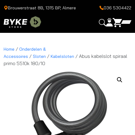
Brouwerstraat 8B, 1315 BP, Almere
036 5304422
/
Home
Onderdelen &
/
/
/ Abus kabelslot spiraal
Accessoires
Sloten
Kabelsloten
primo 5510k 180/10