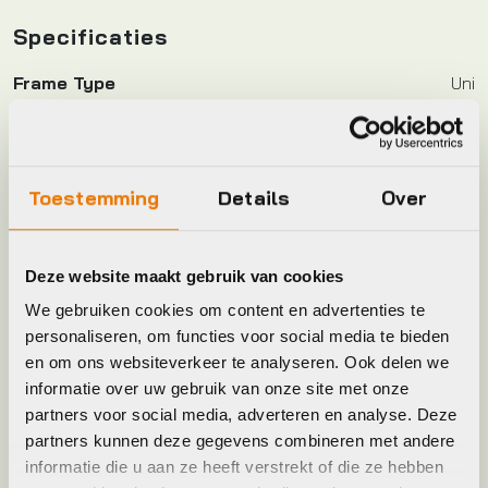
Specificaties
Frame Type
Uni
Hoofdkleur
Zwart
Toestemming
Details
Over
Keyword
KABELSLOT
Deze website maakt gebruik van cookies
Leverstatus
Op voorraad bij leverancier
We gebruiken cookies om content en advertenties te
personaliseren, om functies voor social media te bieden
Model
kabelslot spiraal primo
en om ons websiteverkeer te analyseren. Ook delen we
informatie over uw gebruik van onze site met onze
Merk
Abus
partners voor social media, adverteren en analyse. Deze
partners kunnen deze gegevens combineren met andere
informatie die u aan ze heeft verstrekt of die ze hebben
Jaar
2020