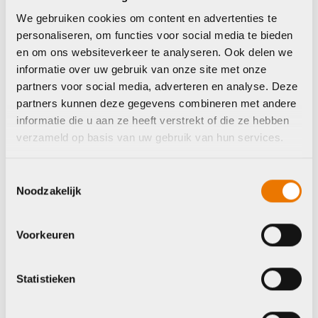
We gebruiken cookies om content en advertenties te
personaliseren, om functies voor social media te bieden
en om ons websiteverkeer te analyseren. Ook delen we
informatie over uw gebruik van onze site met onze
partners voor social media, adverteren en analyse. Deze
partners kunnen deze gegevens combineren met andere
informatie die u aan ze heeft verstrekt of die ze hebben
verzameld op basis van uw gebruik van hun services.
Frame en vork onderdelen
en accessoires
Toestemmingsselectie
Frame en vork onderdelen
Marwi der pad GH-
Noodzakelijk
en accessoires
015
Marwi achterpad
€
15,95
gh-257 cube
Voorkeuren
Op voorraad in winkel
€
19,95
Op voorraad in winkel
Statistieken