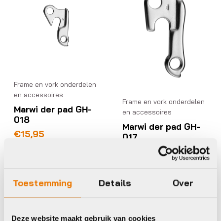
Frame en vork onderdelen
en accessoires
Frame en vork onderdelen
Marwi der pad GH-
en accessoires
018
Marwi der pad GH-
€
15,95
017
Op voorraad in winkel
€
15,95
Op voorraad in winkel
Toestemming
Details
Over
Marwi
Marwi
Deze website maakt gebruik van cookies