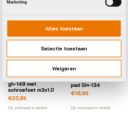
Marketing
Marwi
Union
Alles toestaan
Selectie toestaan
Frame en vork onderdelen
Frame en vork onderdelen
Weigeren
en accessoires
en accessoires
Marwi achterpad
Union Marwi der
gh-149 met
pad GH-134
schroefset m3x1.0
€
18,95
€
23,95
Op voorraad in winkel
Op voorraad in winkel