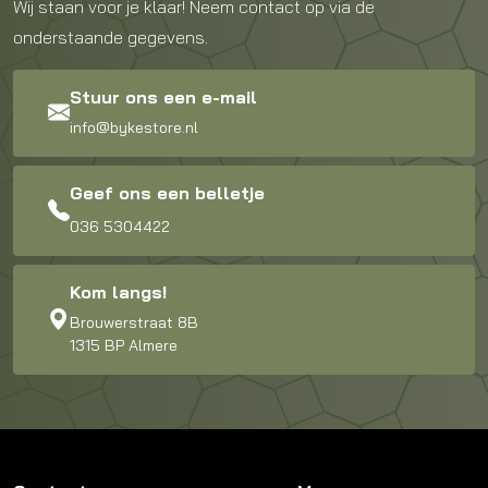
Wij staan voor je klaar! Neem contact op via de
onderstaande gegevens.
Stuur ons een e-mail
info@bykestore.nl
Geef ons een belletje
036 5304422
Kom langs!
Brouwerstraat 8B
1315 BP Almere