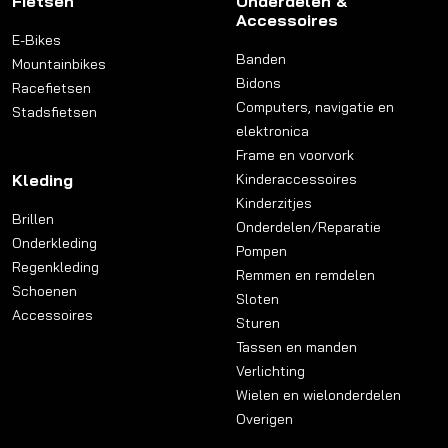
Fietsen
Onderdelen &
Accessoires
E-Bikes
Banden
Mountainbikes
Bidons
Racefietsen
Computers, navigatie en
Stadsfietsen
elektronica
Frame en voorvork
Kleding
Kinderaccessoires
Kinderzitjes
Brillen
Onderdelen/Reparatie
Onderkleding
Pompen
Regenkleding
Remmen en remdelen
Schoenen
Sloten
Accessoires
Sturen
Tassen en manden
Verlichting
Wielen en wielonderdelen
Overigen