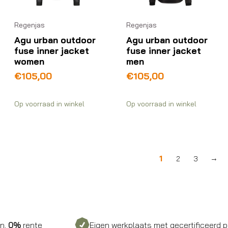
Regenjas
Regenjas
Agu urban outdoor
Agu urban outdoor
fuse inner jacket
fuse inner jacket
women
men
€
105,00
€
105,00
Op voorraad in winkel
Op voorraad in winkel
1
2
3
→
nte
Eigen werkplaats met gecertificeerd personee