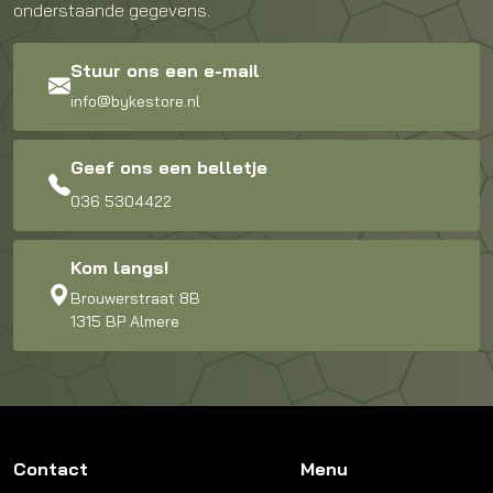
onderstaande gegevens.
Stuur ons een e-mail
info@bykestore.nl
Geef ons een belletje
036 5304422
Kom langs!
Brouwerstraat 8B
1315 BP Almere
Contact
Menu