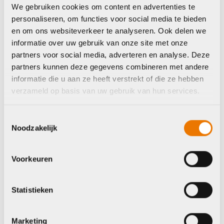
Oorspronkelijke
Huidige
€
150,00
€
170,00
We gebruiken cookies om content en advertenties te
prijs
prijs
personaliseren, om functies voor social media te bieden
Regenjas
was:
is:
en om ons websiteverkeer te analyseren. Ook delen we
€170,00.
€150,00.
Agu tech rain
informatie over uw gebruik van onze site met onze
jacket commuter
partners voor social media, adverteren en analyse. Deze
men hi-vis & reflect
partners kunnen deze gegevens combineren met andere
€
205,00
informatie die u aan ze heeft verstrekt of die ze hebben
verzameld op basis van uw gebruik van hun services.
Op voorraad in winkel
Op voorraad in winkel
Toestemmingsselectie
Noodzakelijk
Agu
Agu
Voorkeuren
Statistieken
Marketing