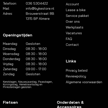
Telefoon:
036 5304422
Account
Mail:
info@bykestore.nl
Lease a bike
Adres:
Brouwerstraat 8B
Service pakket
1315 BP Almere
Over ons
Werkplaats
Vacatures
Openingstijden
FAQ
Maandag:
Gesloten
Contact
Dinsdag:
08:30 - 18:00
Woensdag:
08:30 - 18:00
Donderdag:
08:30 - 18:00
Links
Vrijdag:
08:30 - 18:00
Zaterdag:
09:00 - 17:00
Privacy beleid
Zondag:
Gesloten
Reviewpolicy
Algemene voorwaarden
Kerstdagen, Nieuwsjaardag, Paasdagen,
Koningsdag, Hemelvaartsdag en
Pinksterdagen gesloten.
Fietsen
Onderdelen &
Accessoires