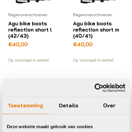
Regenoverschoenen
Regenoverschoenen
Agu bike boots
Agu bike boots
reflection short l
reflection short m
(42/43)
(40/41)
€
40,00
€
40,00
Op voorraad in winkel
Op voorraad in winkel
Agu
Agu
Toestemming
Details
Over
Regenjas
Agu pocket jacket
urban outdoor men
mustard
Deze website maakt gebruik van cookies