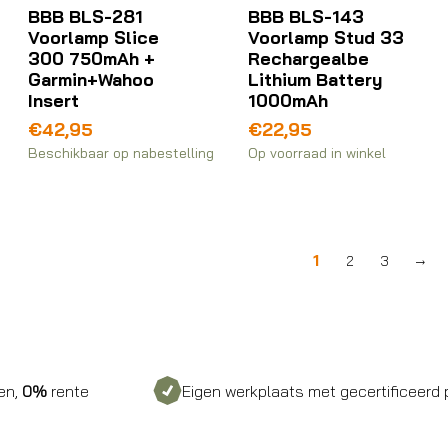
BBB BLS-281
BBB BLS-143
Voorlamp Slice
Voorlamp Stud 33
300 750mAh +
Rechargealbe
Garmin+Wahoo
Lithium Battery
Insert
1000mAh
€
42,95
€
22,95
Beschikbaar op nabestelling
Op voorraad in winkel
1
2
3
→
ente
Eigen werkplaats met gecertificeerd persone