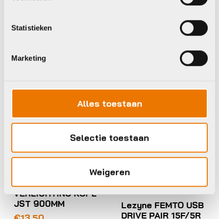
€
14,95
€
14,95
Op voorraad in winkel
Op voorraad in winkel
Statistieken
Marketing
Bosch
Lezyne
Alles toestaan
Selectie toestaan
Verlichting accessoires
en onderdelen
Weigeren
Bosch EBP SNOER
Verl. sets compleet
VERLICHTING KOPL
JST 900MM
Lezyne FEMTO USB
DRIVE PAIR 15F/5R
€
13,50