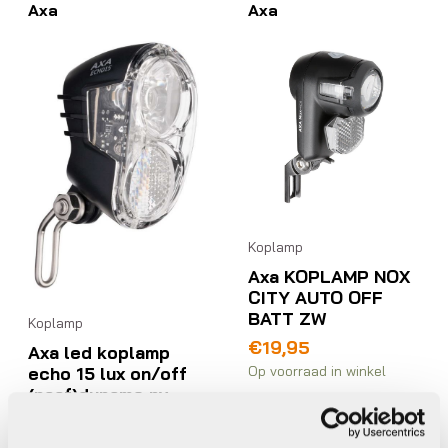
Axa
Axa
Koplamp
Axa KOPLAMP NOX
CITY AUTO OFF
BATT ZW
Koplamp
€
19,95
Axa led koplamp
Op voorraad in winkel
echo 15 lux on/off
(naaf)dynamo nv
€
19,95
Beschikbaar op nabestelling