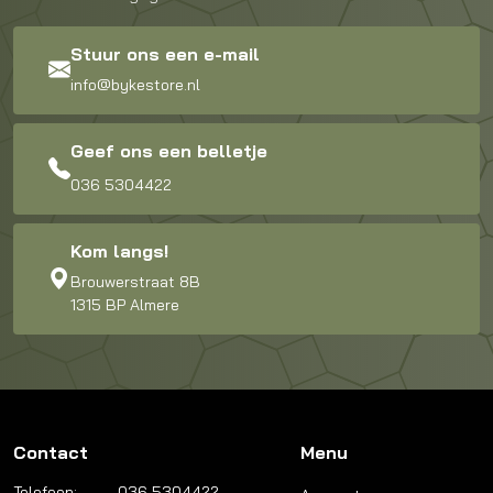
Stuur ons een e-mail
info@bykestore.nl
Geef ons een belletje
036 5304422
Kom langs!
Brouwerstraat 8B
1315 BP Almere
Contact
Menu
Telefoon:
036 5304422