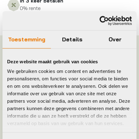
In 3 keer betalen
0% rente
Toestemming
Details
Over
Specificaties
Deze website maakt gebruik van cookies
Frame Type
Uni
We gebruiken cookies om content en advertenties te
personaliseren, om functies voor social media te bieden
Hoofdkleur
Zwart
en om ons websiteverkeer te analyseren. Ook delen we
informatie over uw gebruik van onze site met onze
partners voor social media, adverteren en analyse. Deze
Keyword
KOPLAMP
partners kunnen deze gegevens combineren met andere
informatie die u aan ze heeft verstrekt of die ze hebben
verzameld op basis van uw gebruik van hun services.
Leverstatus
Op voorraad bij leverancier