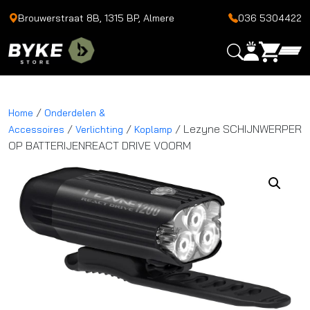
Brouwerstraat 8B, 1315 BP, Almere
036 5304422
/
Home
Onderdelen &
/
/
/ Lezyne SCHIJNWERPER
Accessoires
Verlichting
Koplamp
OP BATTERIJENREACT DRIVE VOORM