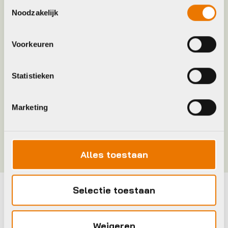
Toestemmingsselectie
Model
REACT DRIVE KOPLAMP
Noodzakelijk
Merk
Lezyne
Voorkeuren
Jaar
2026
Statistieken
Maat
ONESIZE
Marketing
Kleur
Matte Black
Alles toestaan
Selectie toestaan
Maak je fiets compleet
Bekijk alle accessoires
Weigeren