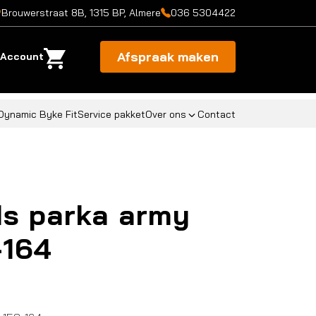
Brouwerstraat 8B, 1315 BP, Almere
036 5304422
Afspraak maken
Account
Dynamic Byke Fit
Service pakket
Over ons
Contact
ds parka army
-164