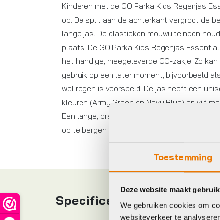
Kinderen met de GO Parka Kids Regenjas Esse
op. De split aan de achterkant vergroot de b
lange jas. De elastieken mouwuiteinden houde
plaats. De GO Parka Kids Regenjas Essential 
het handige, meegeleverde GO-zakje. Zo kan
gebruik op een later moment, bijvoorbeeld al
wel regen is voorspeld. De jas heeft een unisex
kleuren (Army Green en Navy Blue) en vijf maten
Een lange, prettig te dragen jas voor als het 
op te bergen in het meegeleverde GO-zakje.
Toestemming
Deze website maakt gebruik
Specificaties
We gebruiken cookies om cont
websiteverkeer te analyseren