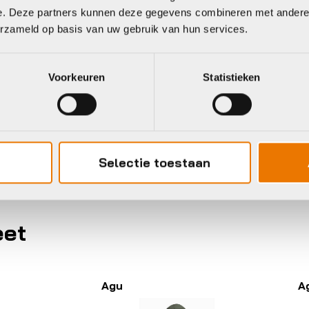
KINDKLEUTER
Hoofdkleur
e. Deze partners kunnen deze gegevens combineren met andere i
erzameld op basis van uw gebruik van hun services.
REGENJAS
Leverstatus
Voorkeuren
Statistieken
go kids parka
Merk
158/164
Kleur
Selectie toestaan
eet
gu
Agu