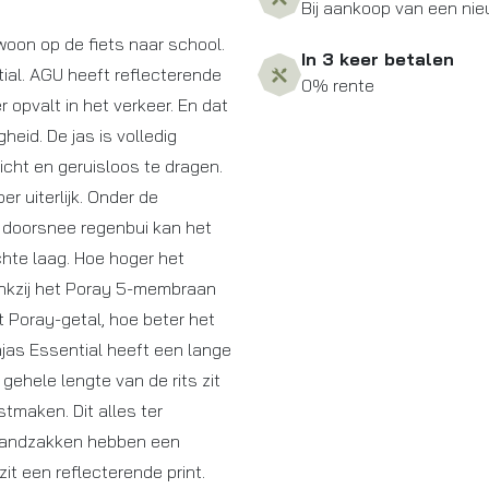
Bij aankoop van een nie
woon op de fiets naar school.
In 3 keer betalen
ial. AGU heeft reflecterende
0% rente
 opvalt in het verkeer. En dat
gheid. De jas is volledig
cht en geruisloos te dragen.
r uiterlijk. Onder de
n doorsnee regenbui kan het
chte laag. Hoe hoger het
ankzij het Poray 5-membraan
 Poray-getal, hoe beter het
as Essential heeft een lange
gehele lengte van de rits zit
tmaken. Dit alles ter
 handzakken hebben een
it een reflecterende print.