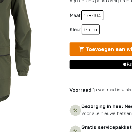
Agu go kids parka army green
Maat
158/164
Kleur
Groen
Toevoegen aan w
Voorraad
Op voorraad in winke
Bezorging in heel Ne
Voor alle nieuwe fietsen
Gratis servicepakket