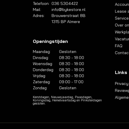
Telefoon:
036 5304422
Accoun
Mail:
info@bykestore.nl
Lease a
Adres:
Brouwerstraat 8B
Service
1315 BP Almere
Over o
Werkpl
Vacatu
Openingstijden
FAQ
Maandag:
Gesloten
Contac
Dinsdag:
08:30 - 18:00
Woensdag:
08:30 - 18:00
Donderdag:
08:30 - 18:00
Links
Vrijdag:
08:30 - 18:00
Zaterdag:
09:00 - 17:00
Privacy
Zondag:
Gesloten
Reviewp
Algeme
Kerstdagen, Nieuwsjaardag, Paasdagen,
Koningsdag, Hemelvaartsdag en Pinksterdagen
gesloten.