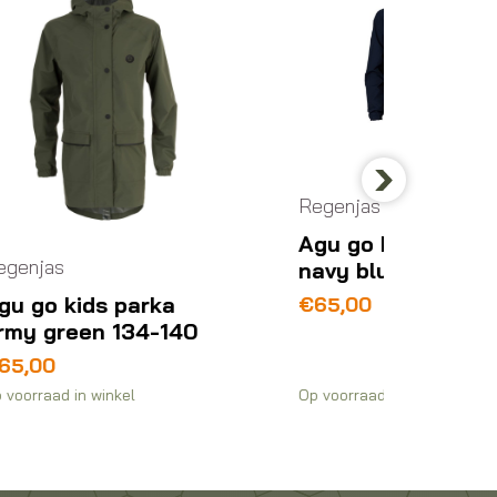
Regenjas
Regenj
Next
Agu go kids parka
Agu se
navy blue 146-152
women
€
65,00
€
160,
40
Op voorraad in winkel
Op voorra