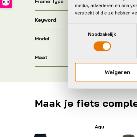
Frame Type
8,8
media, adverteren en analys
verstrekt of die ze hebben v
Keyword
Toestemmingsselectie
Noodzakelijk
Model
Maat
Weigeren
Maak je fiets compl
Agu
A