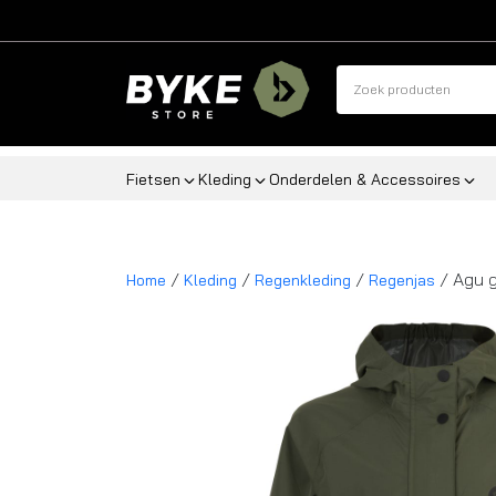
Fietsen
Kleding
Onderdelen & Accessoires
/
/
/
/ Agu g
Home
Kleding
Regenkleding
Regenjas