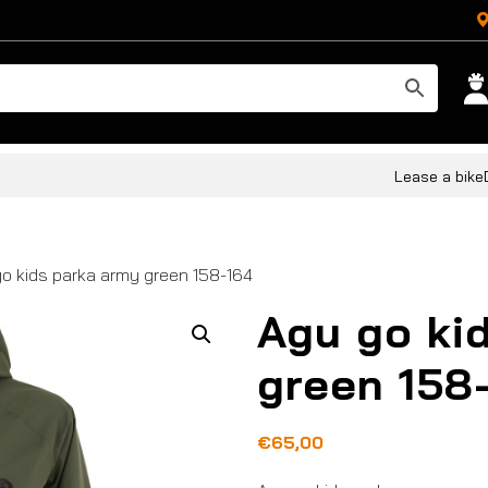
Lease a bike
o kids parka army green 158-164
Agu go ki
green 158
€
65,00