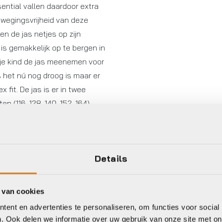
ntial vallen daardoor extra
ewegingsvrijheid van deze
n de jas netjes op zijn
is gemakkelijk op te bergen in
 je kind de jas meenemen voor
s het nú nog droog is maar er
 fit. De jas is er in twee
 (116, 128, 140, 152, 164).
even regent. Hij is gemakkelijk
Details
 van cookies
ent en advertenties te personaliseren, om functies voor social
. Ook delen we informatie over uw gebruik van onze site met on