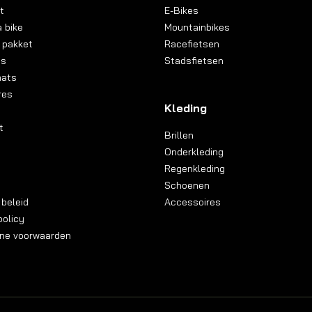
t
E-Bikes
 bike
Mountainbikes
 pakket
Racefietsen
ns
Stadsfietsen
aats
res
Kleding
t
Brillen
Onderkleding
Regenkleding
Schoenen
 beleid
Accessoires
olicy
ne voorwaarden