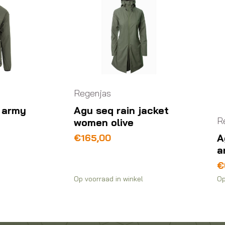
genjas
u seq rain jacket
Regenjas
omen olive
Agu go kids parka
165,00
army green 134-1
€
65,00
voorraad in winkel
Op voorraad in winkel