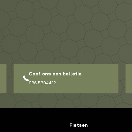
Geef ons een belletje
036 5304422
Fietsen