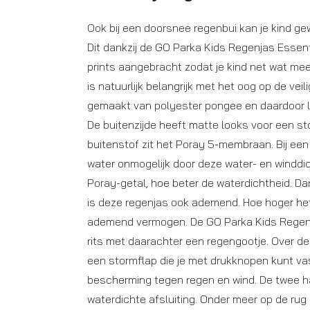
Ook bij een doorsnee regenbui kan je kind ge
Dit dankzij de GO Parka Kids Regenjas Essent
prints aangebracht zodat je kind net wat meer
is natuurlijk belangrijk met het oog op de veili
gemaakt van polyester pongee en daardoor li
De buitenzijde heeft matte looks voor een stoe
buitenstof zit het Poray 5-membraan. Bij ee
water onmogelijk door deze water- en winddi
Poray-getal, hoe beter de waterdichtheid. D
is deze regenjas ook ademend. Hoe hoger het
ademend vermogen. De GO Parka Kids Regenj
rits met daarachter een regengootje. Over de 
een stormflap die je met drukknopen kunt vas
bescherming tegen regen en wind. De twee
waterdichte afsluiting. Onder meer op de rug z