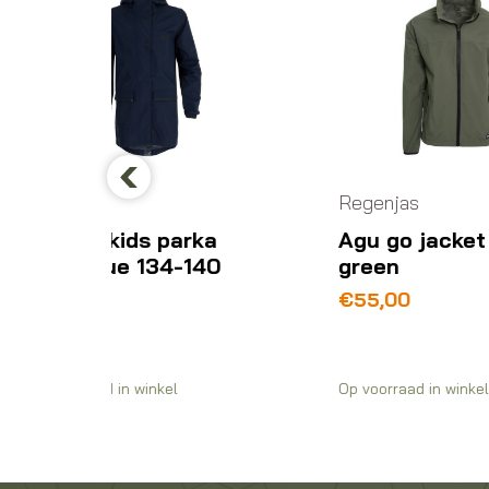
Regenjas
Re
Previous
arka
Agu go jacket army
Ag
-140
green
w
€
55,00
€
Op voorraad in winkel
Op 