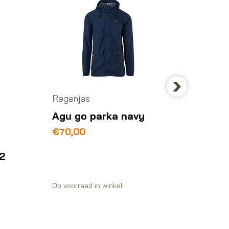
Regenjas
Next
Agu go parka navy
Regenj
€
70,00
Agu g
2
army 
€
65,0
Op voorraad in winkel
Op voorra