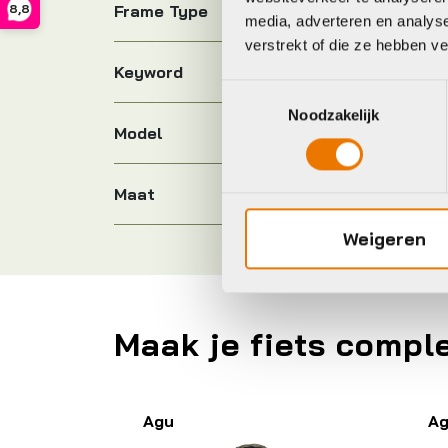
Frame Type
8,8
media, adverteren en analys
verstrekt of die ze hebben v
Keyword
Toestemmingsselectie
Noodzakelijk
Model
t
Maat
Weigeren
Maak je fiets compl
Agu
A