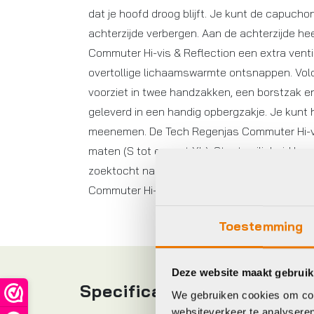
dat je hoofd droog blijft. Je kunt de capuc
achterzijde verbergen. Aan de achterzijde h
Commuter Hi-vis & Reflection een extra venti
overtollige lichaamswarmte ontsnappen. Volo
voorziet in twee handzakken, een borstzak e
geleverd in een handig opbergzakje. Je kunt
meenemen. De Tech Regenjas Commuter Hi-vis &
maten (S tot en met XL). Staat veiligheid boven 
zoektocht naar een nieuwe regenjas, dan pa
Commuter Hi-vis & Reflection perfect in jouw 
Toestemming
Deze website maakt gebruik
Specificaties
We gebruiken cookies om cont
websiteverkeer te analyseren