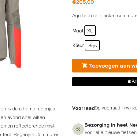
€
205,00
Agu tech rain jacket commuter
Maat
XL
Kleur
Grijs
Toevoegen aan w
Voorraad
Op voorraad in winke
on is de ultieme regenjas
 en avond snel willen
Bezorging in heel Ne
en en reflecterende mist-
Voor alle nieuwe fietsen
 De Tech Regenjas Commuter