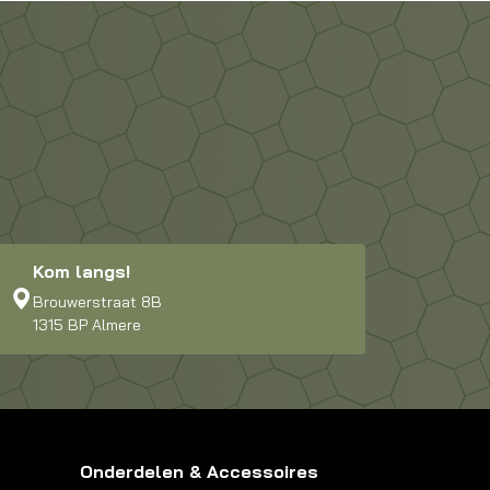
Kom langs!
Brouwerstraat 8B
1315 BP Almere
Onderdelen & Accessoires