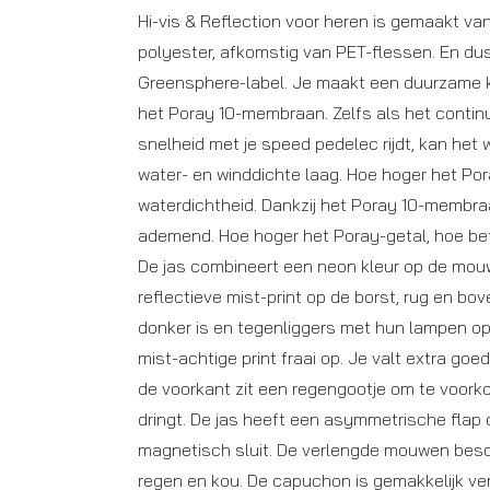
Hi-vis & Reflection voor heren is gemaakt v
polyester, afkomstig van PET-flessen. En d
Greensphere-label. Je maakt een duurzame k
het Poray 10-membraan. Zelfs als het continu
snelheid met je speed pedelec rijdt, kan het
water- en winddichte laag. Hoe hoger het Por
waterdichtheid. Dankzij het Poray 10-membra
ademend. Hoe hoger het Poray-getal, hoe b
De jas combineert een neon kleur op de mo
reflectieve mist-print op de borst, rug en b
donker is en tegenliggers met hun lampen op 
mist-achtige print fraai op. Je valt extra goe
de voorkant zit een regengootje om te voork
dringt. De jas heeft een asymmetrische flap ov
magnetisch sluit. De verlengde mouwen bes
regen en kou. De capuchon is gemakkelijk ve