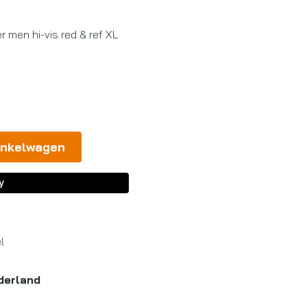
 men hi-vis red & ref XL
inkelwagen
l
derland