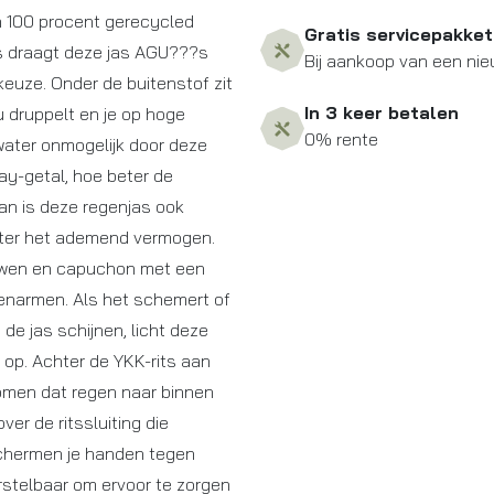
an 100 procent gerecycled
Gratis servicepakket
us draagt deze jas AGU???s
Bij aankoop van een nie
euze. Onder de buitenstof zit
In 3 keer betalen
 druppelt en je op hoge
0% rente
 water onmogelijk door deze
ay-getal, hoe beter de
an is deze regenjas ook
eter het ademend vermogen.
uwen en capuchon met een
ovenarmen. Als het schemert of
de jas schijnen, licht deze
d op. Achter de YKK-rits aan
omen dat regen naar binnen
er de ritssluiting die
chermen je handen tegen
rstelbaar om ervoor te zorgen