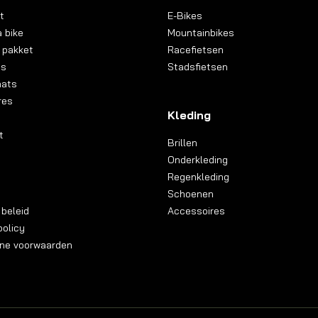
t
E-Bikes
 bike
Mountainbikes
 pakket
Racefietsen
ns
Stadsfietsen
aats
res
Kleding
t
Brillen
Onderkleding
Regenkleding
Schoenen
 beleid
Accessoires
olicy
ne voorwaarden