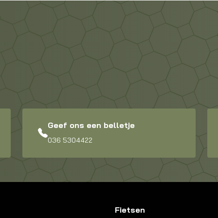
Geef ons een belletje
036 5304422
Fietsen