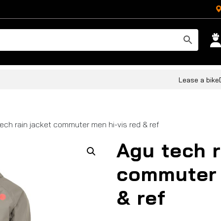
Lease a bike
ech rain jacket commuter men hi-vis red & ref
Agu tech r
commuter 
& ref