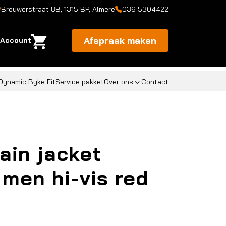
Brouwerstraat 8B, 1315 BP, Almere
036 5304422
Afspraak maken
Account
Dynamic Byke Fit
Service pakket
Over ons
Contact
ain jacket
men hi-vis red