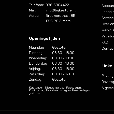
Telefoon:
036 5304422
Accoun
Mail:
info@bykestore.nl
Lease a
Adres:
Brouwerstraat 8B
Service
1315 BP Almere
Over o
Werkpl
Vacatu
Openingstijden
FAQ
Maandag:
Gesloten
Contac
Dinsdag:
08:30 - 18:00
Woensdag:
08:30 - 18:00
Donderdag:
08:30 - 18:00
Links
Vrijdag:
08:30 - 18:00
Zaterdag:
09:00 - 17:00
Privacy
Zondag:
Gesloten
Reviewp
Algeme
Kerstdagen, Nieuwsjaardag, Paasdagen,
Koningsdag, Hemelvaartsdag en Pinksterdagen
gesloten.