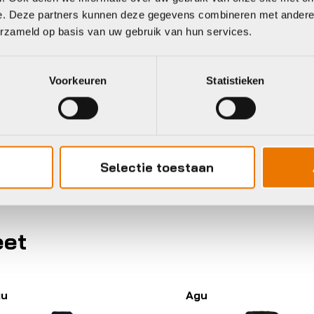
Heren
Hoofdkleur
e. Deze partners kunnen deze gegevens combineren met andere i
erzameld op basis van uw gebruik van hun services.
REGENJAS
Leverstatus
Voorkeuren
Statistieken
ech rain jacket commuter men
Merk
XL
Kleur
Selectie toestaan
eet
gu
Agu