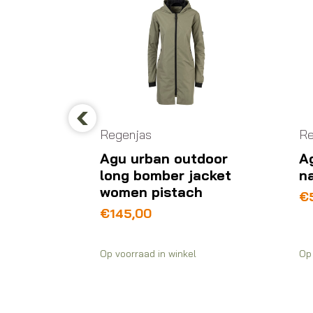
Regenjas
Re
Previous
door
Agu urban outdoor
Ag
ket
long bomber jacket
na
women pistach
€
€
145,00
Op voorraad in winkel
Op 