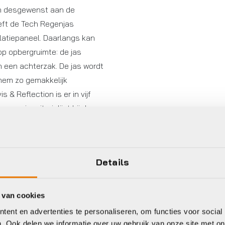
hon desgewenst aan de
eeft de Tech Regenjas
latiepaneel. Daarlangs kan
p opbergruimte: de jas
n een achterzak. De jas wordt
 hem zo gemakkelijk
 Reflection is er in vijf
aan je criterialijst bij de
st de Tech Regenjas
straatje.
Details
 van cookies
ent en advertenties te personaliseren, om functies voor social
. Ook delen we informatie over uw gebruik van onze site met on