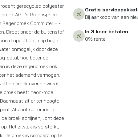
rocent gerecycled polyester,
Gratis servicepakket
e broek AGU’s Greensphere-
Bij aankoop van een nie
ch Regenbroek Commuter Hi-
In 3 keer betalen
en. Direct onder de buitenstof
0% rente
tinu druppelt en je op hoge
 water onmogelijk door deze
ay-getal, hoe beter de
an is deze regenbroek ook
eter het ademend vermogen.
valt de broek over de wreef
De broek heeft neon-rode
 Daarnaast zit er ter hoogte
print. Als het schemert of
de broek schijnen, licht deze
op. Het zitvlak is versterkt,
ek. De broek is compact op te