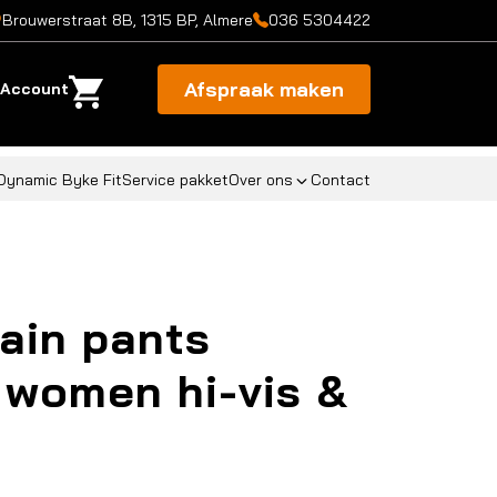
Brouwerstraat 8B, 1315 BP, Almere
036 5304422
Afspraak maken
Account
Dynamic Byke Fit
Service pakket
Over ons
Contact
ain pants
women hi-vis &