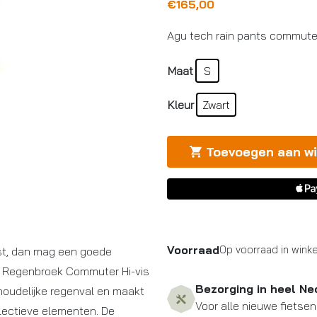
€
165,00
Agu tech rain pants commuter
Maat
S
Kleur
Zwart
Toevoegen aan w
Voorraad
Op voorraad in winke
tst, dan mag een goede
h Regenbroek Commuter Hi-vis
Bezorging in heel Ne
houdelijke regenval en maakt
Voor alle nieuwe fietsen
flectieve elementen. De