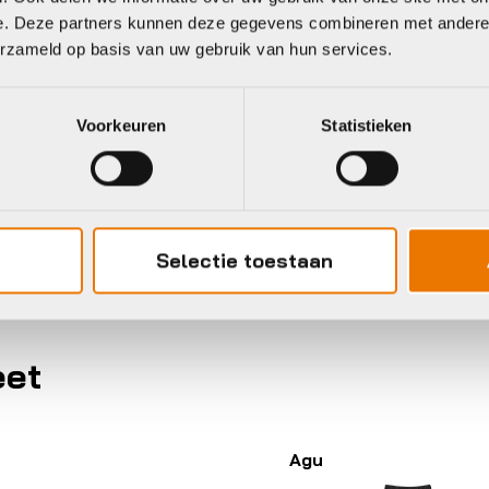
Dames
Hoofdkleur
e. Deze partners kunnen deze gegevens combineren met andere i
erzameld op basis van uw gebruik van hun services.
REGENBROEK
Leverstatus
Voorkeuren
Statistieken
h rain pants commuter women
Merk
M, S, XL, XS, XXL
Kleur
Selectie toestaan
eet
Agu