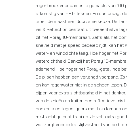
regenbroek voor dames is gemaakt van 100 p
afkomstig van PET-flessen. En dus draagt d
label. Je maakt een duurzame keuze. De Te
vis & Reflection bestaat uit tweeënhalve lag
zit het Poray 10-membraan. Zelfs als het con
snelheid met je speed pedelec rijdt, kan het
water- en winddichte laag. Hoe hoger het Por
waterdichtheid. Dankzij het Poray 10-membra
ademend. Hoe hoger het Poray-getal, hoe b
De pijpen hebben een verlengd voorpand. Zo 
en kan regenwater niet in de schoen lopen. 
pijpen voor extra zichtbaarheid in het donker.
van de knieën en kuiten een reflectieve mist-
donker is en tegenliggers met hun lampen op 
mist-achtige print fraai op. Je valt extra goed 
wat zorgt voor extra slijtvastheid van de bro