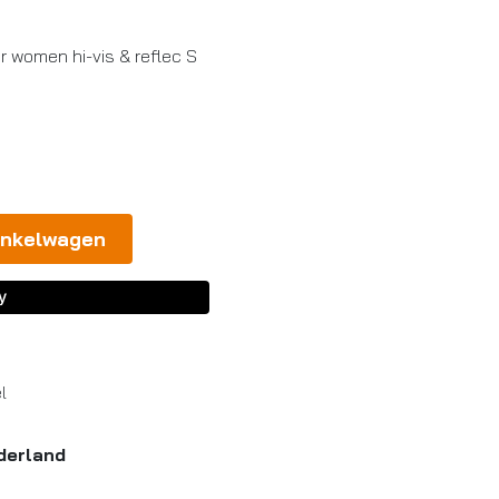
 women hi-vis & reflec S
inkelwagen
l
derland