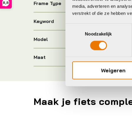
Frame Type
8,8
media, adverteren en analys
verstrekt of die ze hebben v
Keyword
Toestemmingsselectie
Noodzakelijk
Model
tec
Maat
Weigeren
Maak je fiets compl