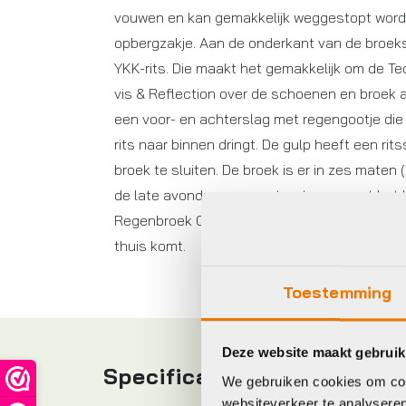
vouwen en kan gemakkelijk weggestopt word
opbergzakje. Aan de onderkant van de broeks
YKK-rits. Die maakt het gemakkelijk om de 
vis & Reflection over de schoenen en broek aa
een voor- en achterslag met regengootje die
rits naar binnen dringt. De gulp heeft een rit
broek te sluiten. De broek is er in zes maten (
de late avonduren over straat en regent het
Regenbroek Commuter Hi-vis & Reflection ervo
thuis komt.
Toestemming
Deze website maakt gebruik
Specificaties
We gebruiken cookies om cont
websiteverkeer te analyseren