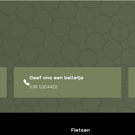
Geef ons een belletje
036 5304422
Fietsen