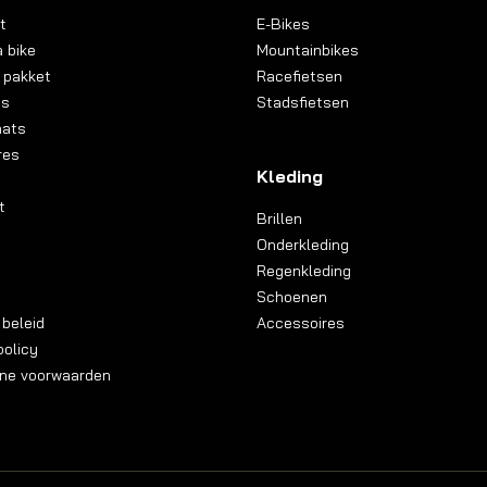
t
E-Bikes
 bike
Mountainbikes
 pakket
Racefietsen
ns
Stadsfietsen
aats
res
Kleding
t
Brillen
Onderkleding
Regenkleding
Schoenen
 beleid
Accessoires
olicy
ne voorwaarden