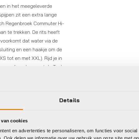
en in het meegeleverde
pijpen zit een extra lange
Tech Regenbroek Commuter Hi-
n te trekken. De rits heeft
 voorkomt dat water via de
ssluiting en een haakje om de
XS tot en met XXL). Rijd je in
 bovendien, dan zorgt de Tech
or dat je veilig en droog
Details
 van cookies
ent en advertenties te personaliseren, om functies voor social
. Ook delen we informatie over uw gebruik van onze site met on