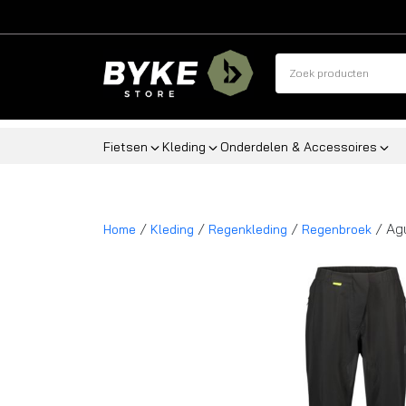
Fietsen
Kleding
Onderdelen & Accessoires
/
/
/
/ Agu
Home
Kleding
Regenkleding
Regenbroek