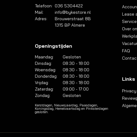
Telefoon:
036 5304422
Accoun
Mail:
info@bykestore.nl
Lease a
Adres:
Brouwerstraat 8B
Service
1315 BP Almere
Over o
Werkpl
Vacatu
Openingstijden
FAQ
Maandag:
Gesloten
Contac
Dinsdag:
08:30 - 18:00
Woensdag:
08:30 - 18:00
Donderdag:
08:30 - 18:00
Links
Vrijdag:
08:30 - 18:00
Zaterdag:
09:00 - 17:00
Privacy
Zondag:
Gesloten
Reviewp
Algeme
Kerstdagen, Nieuwsjaardag, Paasdagen,
Koningsdag, Hemelvaartsdag en Pinksterdagen
gesloten.