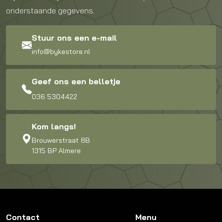
onderstaande gegevens.
Stuur ons een e-mail
info@bykestore.nl
Geef ons een belletje
036 5304422
Kom langs!
Brouwerstraat 8B
1315 BP Almere
Contact
Menu