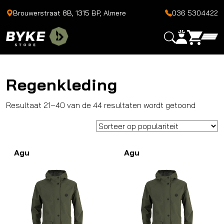
Brouwerstraat 8B, 1315 BP, Almere
036 5304422
Regenkleding
Gesorte
Resultaat 21–40 van de 44 resultaten wordt getoond
op
populari
Agu
Agu