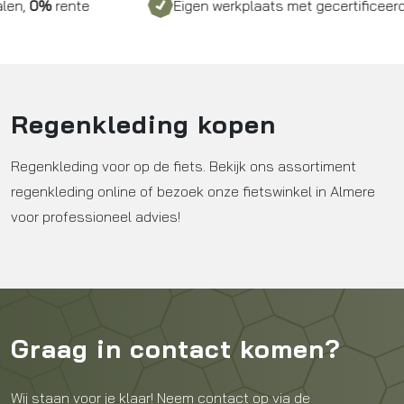
rente
Eigen werkplaats met gecertificeerd person
Regenkleding kopen
Regenkleding voor op de fiets. Bekijk ons assortiment
regenkleding online of bezoek onze fietswinkel in Almere
voor professioneel advies!
Graag in contact komen?
Wij staan voor je klaar! Neem contact op via de