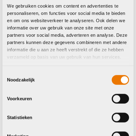
We gebruiken cookies om content en advertenties te
personaliseren, om functies voor social media te bieden
Regenjas
Regenjas
en om ons websiteverkeer te analyseren. Ook delen we
Agu urban outdoor
Agu urban outdoor
informatie over uw gebruik van onze site met onze
trench coat women
long bomber jacket
partners voor social media, adverteren en analyse. Deze
women pistach
€
149,99
partners kunnen deze gegevens combineren met andere
€
145,00
informatie die u aan ze heeft verstrekt of die ze hebben
verzameld op basis van uw gebruik van hun services.
Op voorraad in winkel
Op voorraad in winkel
Toestemmingsselectie
Noodzakelijk
Agu
Agu
Voorkeuren
Statistieken