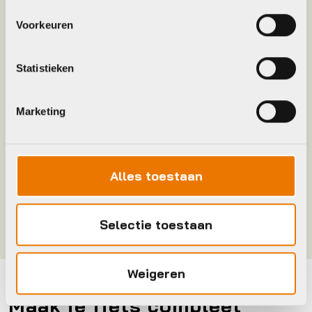
Voorkeuren
Leverstatus
Niet meer leverbaar
Statistieken
Model
go kids parka
Marketing
Merk
Agu
Maat
134/140
Alles toestaan
Kleur
Groen
Selectie toestaan
Weigeren
Maak je fiets compleet