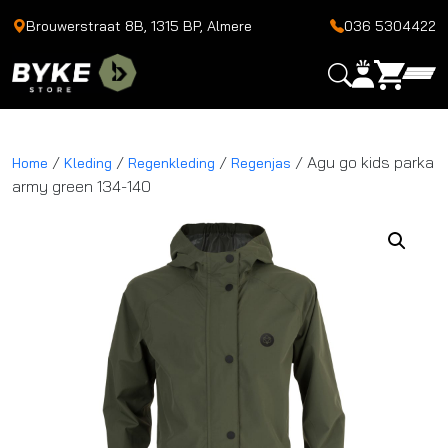
Brouwerstraat 8B, 1315 BP, Almere
036 5304422
/
/
/
/ Agu go kids parka
Home
Kleding
Regenkleding
Regenjas
army green 134-140