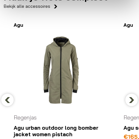
Bekijk alle accessoires
Agu
Agu
Previous
Nex
Regenjas
Regen
Agu urban outdoor long bomber
Agu s
jacket women pistach
€
165