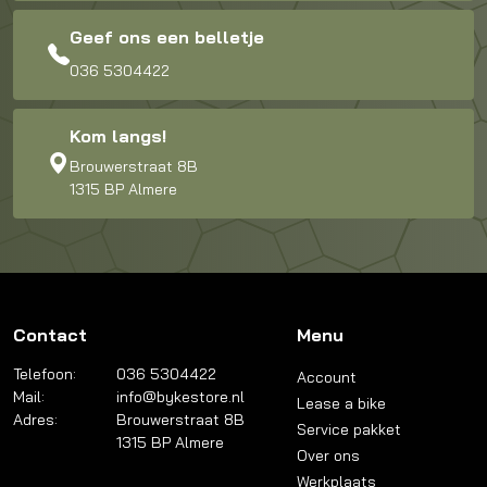
Geef ons een belletje
036 5304422
Kom langs!
Brouwerstraat 8B
1315 BP Almere
Contact
Menu
Telefoon:
036 5304422
Account
Mail:
info@bykestore.nl
Lease a bike
Adres:
Brouwerstraat 8B
Service pakket
1315 BP Almere
Over ons
Werkplaats