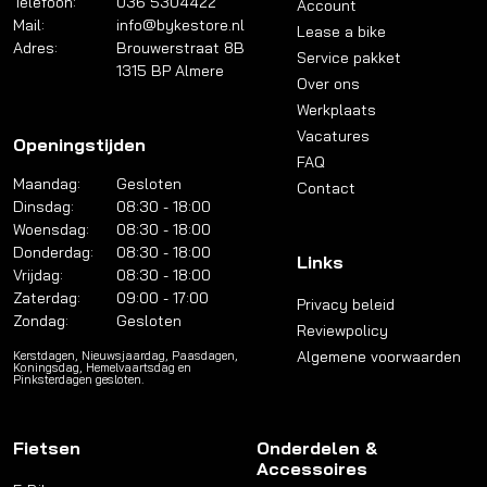
Telefoon:
036 5304422
Account
Mail:
info@bykestore.nl
Lease a bike
Adres:
Brouwerstraat 8B
Service pakket
1315 BP Almere
Over ons
Werkplaats
Vacatures
Openingstijden
FAQ
Maandag:
Gesloten
Contact
Dinsdag:
08:30 - 18:00
Woensdag:
08:30 - 18:00
Donderdag:
08:30 - 18:00
Links
Vrijdag:
08:30 - 18:00
Zaterdag:
09:00 - 17:00
Privacy beleid
Zondag:
Gesloten
Reviewpolicy
Algemene voorwaarden
Kerstdagen, Nieuwsjaardag, Paasdagen,
Koningsdag, Hemelvaartsdag en
Pinksterdagen gesloten.
Fietsen
Onderdelen &
Accessoires