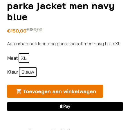
parka jacket men navy
blue
€
180,00
Oorspronkelijke
Huidige
€
150,00
prijs
prijs
Agu urban outdoor long parka jacket men navy blue XL
was:
is:
€180,00.
€150,00.
Maat
XL
Kleur
Blauw
Toevoegen aan winkelwagen