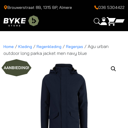
Brouwerstraat 8B, 1315 BP, Almere
036 5304422
/
/
/
/ Agu urban
Home
Kleding
Regenkleding
Regenjas
outdoor long parka jacket men navy blue
AANBIEDING!