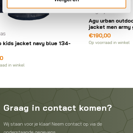
Previous
Nex
Regenjas
Agu urban outdoor long parka
jacket men army green
€
190,00
Op voorraad in winkel
134-
Graag in contact komen?
Wij staan voor je klaar! Neem contact op via de
onderstaande gegevens.