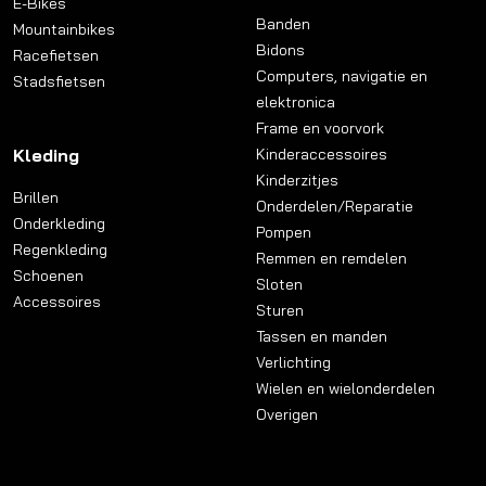
E-Bikes
Banden
Mountainbikes
Bidons
Racefietsen
Computers, navigatie en
Stadsfietsen
elektronica
Frame en voorvork
Kleding
Kinderaccessoires
Kinderzitjes
Brillen
Onderdelen/Reparatie
Onderkleding
Pompen
Regenkleding
Remmen en remdelen
Schoenen
Sloten
Accessoires
Sturen
Tassen en manden
Verlichting
Wielen en wielonderdelen
Overigen