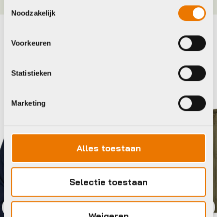
Toestemmingsselectie
Noodzakelijk
Maak je fiets compleet
Voorkeuren
Bekijk alle accessoires
Statistieken
Agu
Marketing
Alles toestaan
Selectie toestaan
Weigeren