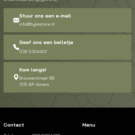
Stuur ons een e-mail
info@bykestore.nl
Geef ons een belletje
036 5304422
Kom langs!
Brouwerstraat 8B
1315 BP Almere
Contact
Menu