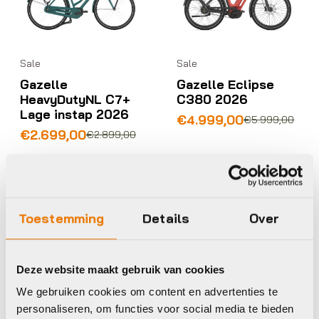
Sale
Sale
Gazelle
Gazelle Eclipse
HeavyDutyNL C7+
C380 2026
Lage instap 2026
Oorspronkelijke
Huidige
€
4.999,00
€
5.999,00
Oorspronkelijke
Huidige
prijs
prijs
€
2.699,00
€
2.899,00
prijs
prijs
was:
is:
was:
is:
€5.999,00.
€4.999,00.
€2.899,00.
€2.699,00.
Op voorraad in winkel
Op voorraad in winkel
Toestemming
Details
Over
Momentum
Trek
Deze website maakt gebruik van cookies
We gebruiken cookies om content en advertenties te
personaliseren, om functies voor social media te bieden