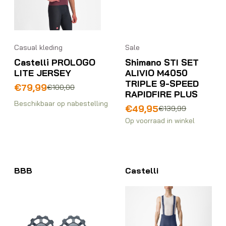
Casual kleding
Sale
Castelli PROLOGO
Shimano STI SET
LITE JERSEY
ALIVIO M4050
TRIPLE 9-SPEED
Oorspronkelijke
Huidige
€
79,99
€
100,00
RAPIDFIRE PLUS
prijs
prijs
Beschikbaar op nabestelling
was:
is:
Oorspronkelijke
Huidige
€
49,95
€
139,99
€100,00.
€79,99.
prijs
prijs
Op voorraad in winkel
was:
is:
€139,99.
€49,95.
BBB
Castelli