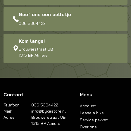
Geef ons een belletje
036 5304422
Kom langs!
Brouwerstraat 8B
1315 BP Almere
Contact
Menu
Telefoon:
036 5304422
Account
Mail:
info@bykestore.nl
Lease a bike
Adres:
Brouwerstraat 8B
Service pakket
1315 BP Almere
Over ons