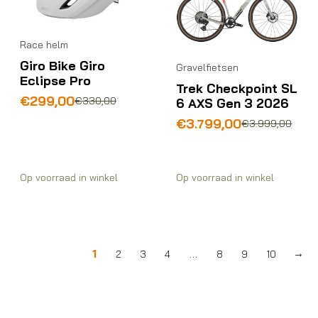
Race helm
Giro Bike Giro
Gravelfietsen
Eclipse Pro
Trek Checkpoint SL
Oorspronkelijke
Huidige
€
299,00
€
330,00
6 AXS Gen 3 2026
prijs
prijs
Oorspronkelijke
Huidige
€
3.799,00
€
3.999,00
was:
is:
prijs
prijs
€330,00.
€299,00.
was:
is:
€3.999,00.
€3.799,00.
Op voorraad in winkel
Op voorraad in winkel
1
…
2
3
4
8
9
10
→