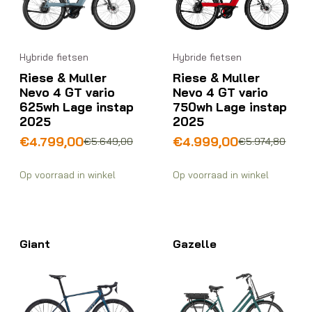
Hybride fietsen
Hybride fietsen
Riese & Muller
Riese & Muller
Nevo 4 GT vario
Nevo 4 GT vario
750wh Lage instap
625wh Lage instap
2025
2025
Oorspronkelijke
Huidige
Oorspronkelijke
Huidige
€
4.999,00
€
4.799,00
€
5.974,80
€
5.649,00
prijs
prijs
prijs
prijs
was:
is:
was:
is:
Op voorraad in winkel
Op voorraad in winkel
€5.974,80.
€4.999,00.
€5.649,00.
€4.799,00.
Giant
Gazelle