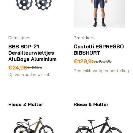
Deraillleurs
Broek kort
BBB BDP-21
Castelli ESPRESSO
Derailleurwieltjes
BIBSHORT
AluBoys Aluminium
Oorspronkelijke
Huidige
€
129,95
€
160,00
Oorspronkelijke
Huidige
prijs
prijs
€
24,95
€
48,95
Beschikbaar op nabestelling
prijs
prijs
was:
is:
Op voorraad in winkel
was:
is:
€160,00.
€129,95.
€48,95.
€24,95.
Riese & Müller
Riese & Müller