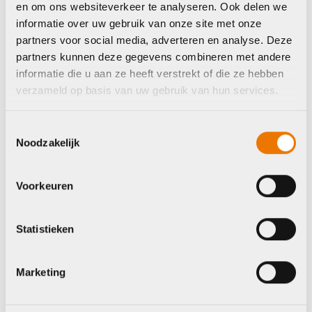
en om ons websiteverkeer te analyseren. Ook delen we
informatie over uw gebruik van onze site met onze
partners voor social media, adverteren en analyse. Deze
partners kunnen deze gegevens combineren met andere
Sale
Hybride fietsen
informatie die u aan ze heeft verstrekt of die ze hebben
Momentum Voya E+
Trek Charter+ 4
verzameld op basis van uw gebruik van hun services.
Heren 2025
Enviolo riem 540
Lowstep DEMO
Oorspronkelijke
Huidige
€
999,00
€
1.999,00
Toestemmingsselectie
Lage instap 2026
prijs
prijs
Noodzakelijk
was:
is:
Oorspronkelijke
Huidige
€
3.649,00
€
4.299,00
€1.999,00.
€999,00.
prijs
prijs
Op voorraad in winkel
Op voorraad in winkel
was:
is:
Voorkeuren
€4.299,00.
€3.649,00.
Statistieken
Giant
Gazelle
Marketing