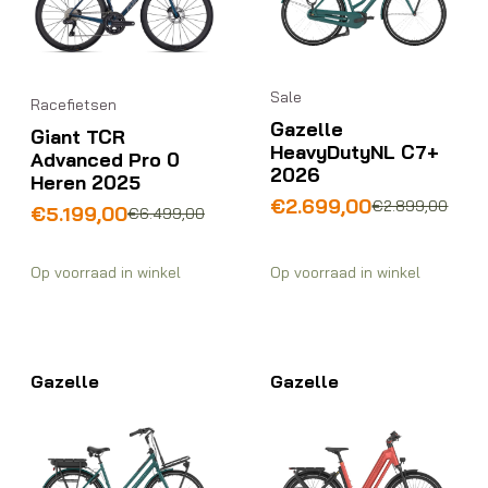
Sale
Racefietsen
Gazelle
Giant TCR
HeavyDutyNL C7+
Advanced Pro 0
2026
Heren 2025
Oorspronkelijke
Huidige
€
2.699,00
€
2.899,00
Oorspronkelijke
Huidige
€
5.199,00
€
6.499,00
prijs
prijs
prijs
prijs
was:
is:
was:
is:
€2.899,00.
€2.699,00.
Op voorraad in winkel
Op voorraad in winkel
€6.499,00.
€5.199,00.
Gazelle
Gazelle