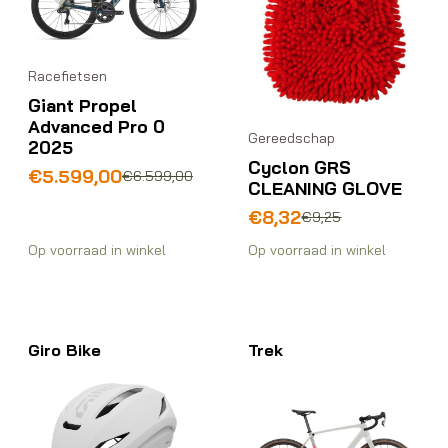
Racefietsen
Giant Propel
Advanced Pro 0
Gereedschap
2025
Cyclon GRS
Oorspronkelijke
Huidige
€
5.599,00
€
6.599,00
CLEANING GLOVE
prijs
prijs
Oorspronkelijke
Huidige
was:
is:
€
8,32
€
9,25
prijs
prijs
€6.599,00.
€5.599,00.
Op voorraad in winkel
Op voorraad in winkel
was:
is:
€9,25.
€8,32.
Giro Bike
Trek