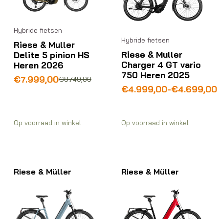
Hybride fietsen
Hybride fietsen
Riese & Muller
Riese & Muller
Delite 5 pinion HS
Charger 4 GT vario
Heren 2026
750 Heren 2025
Oorspronkelijke
Huidige
€
7.999,00
€
8.749,00
Prijsklasse:
€
4.999,00
-
€
4.699,00
prijs
prijs
€4.699,00
was:
is:
tot
€8.749,00.
€7.999,00.
€4.999,00
Op voorraad in winkel
Op voorraad in winkel
Riese & Müller
Riese & Müller