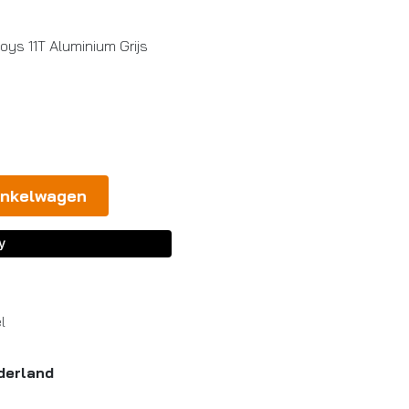
oys 11T Aluminium Grijs
inkelwagen
l
derland