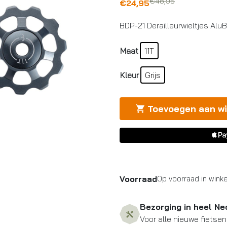
€
48,95
Oorspronkelijke
Huidige
€
24,95
prijs
prijs
BDP-21 Derailleurwieltjes AluB
was:
is:
€48,95.
€24,95.
Maat
11T
Kleur
Grijs
Toevoegen aan w
Voorraad
Op voorraad in winke
Bezorging in heel Ne
Voor alle nieuwe fietsen