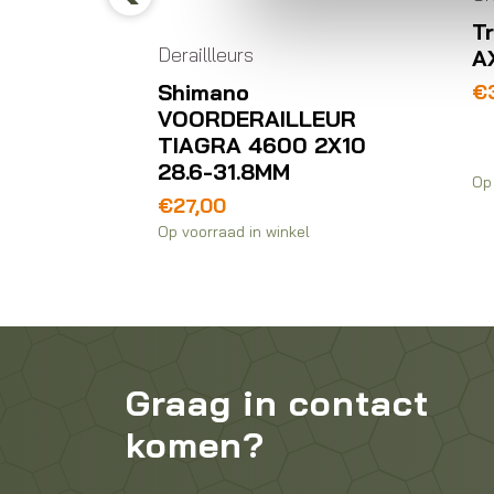
Previous
nt SL 7
T
Deraillleurs
25
A
Shimano
Oo
Hu
€
9,00
pr
pr
VOORDERAILLEUR
wa
is:
TIAGRA 4600 2X10
€3
€3
28.6-31.8MM
Op 
€
27,00
Op voorraad in winkel
Graag in contact
komen?