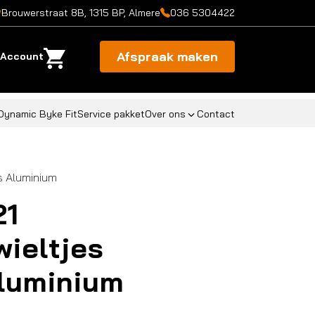
Brouwerstraat 8B, 1315 BP, Almere
036 5304422
Afspraak maken
Account
Dynamic Byke Fit
Service pakket
Over ons
Contact
s Aluminium
21
wieltjes
luminium