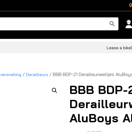
Lease a bike
/
/ BBB BDP-21 Derailleurwieltjes AluBoy
 versnelling
Deraillleurs
BBB BDP-
Derailleur
AluBoys A