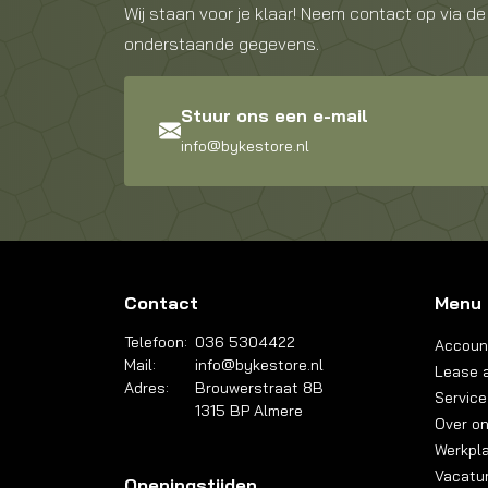
Wij staan voor je klaar! Neem contact op via de
onderstaande gegevens.
Stuur ons een e-mail
info@bykestore.nl
Contact
Menu
Telefoon:
036 5304422
Accoun
Mail:
info@bykestore.nl
Lease a
Adres:
Brouwerstraat 8B
Service
1315 BP Almere
Over o
Werkpl
Vacatu
Openingstijden