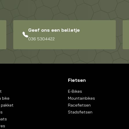
Geef ons een belletje
036 5304422
Fietsen
t
E-Bikes
 bike
Mountainbikes
 pakket
Racefietsen
ns
Stadsfietsen
aats
res