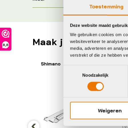
Toestemming
Deze website maakt gebruik
We gebruiken cookies om cont
Maak je fiets compl
websiteverkeer te analyseren
8,8
media, adverteren en analys
verstrekt of die ze hebben v
Shimano
Tr
Toestemmingsselectie
Noodzakelijk
Weigeren
Gr