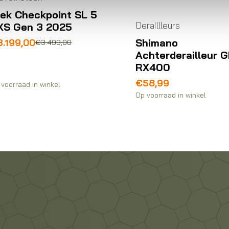
rek Checkpoint SL 5
Deraillleurs
XS Gen 3 2025
Shimano
rspronkelijke
idige
3.199,00
€
3.499,00
ijs
ijs
Achterderailleur 
s:
RX400
.499,00.
.199,00.
€
58,99
voorraad in winkel
Op voorraad in winkel