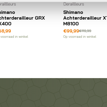
raillleurs
Deraillleurs
himano
Shimano
chterderailleur GRX
Achterderailleur X
X400
M8100
Oorspronkelijke
Huidige
58,99
€
99,99
€
119,99
prijs
prijs
voorraad in winkel
Op voorraad in winkel
was:
is:
€119,99.
€99,99.