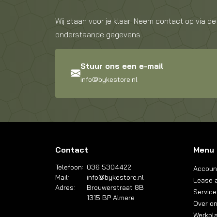
Wij staan voor je klaar! Neem contact op via de
onderstaande gegevens.
Stuur ons een e-mail
info@bykestore.nl
Contact
Menu
Telefoon:
036 5304422
Accoun
Mail:
info@bykestore.nl
Lease a
Adres:
Brouwerstraat 8B
Service
1315 BP Almere
Over o
Werkpl