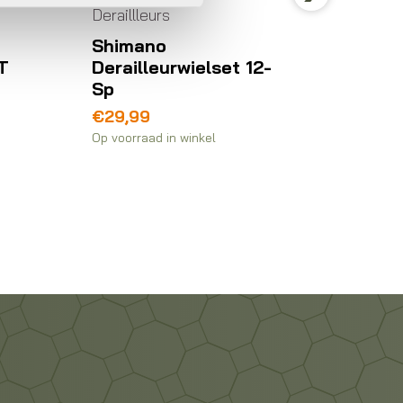
Deraillleurs
Derailll
Next
Shimano
Shima
T
Derailleurwielset 12-
Kabel
Sp
€
9,69
€
29,99
Op voorra
Op voorraad in winkel