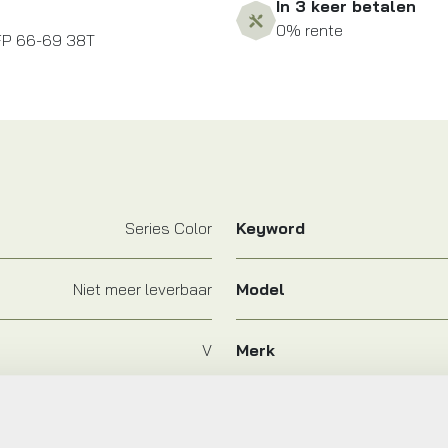
In 3 keer betalen
0% rente
 FP 66-69 38T
Series Color
Keyword
Niet meer leverbaar
Model
V
Merk
2016
Kleur