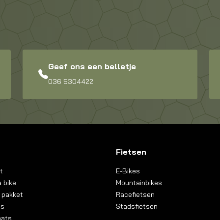
Geef ons een belletje
036 5304422
Fietsen
t
E-Bikes
 bike
Mountainbikes
 pakket
Racefietsen
ns
Stadsfietsen
aats