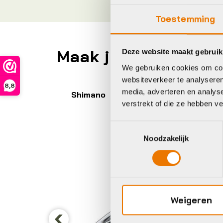
Toestemming
Maak je fiets compl
Deze website maakt gebruik
We gebruiken cookies om cont
websiteverkeer te analyseren
8,8
media, adverteren en analys
Shimano
Sh
verstrekt of die ze hebben v
Toestemmingsselectie
Noodzakelijk
Weigeren
railleur