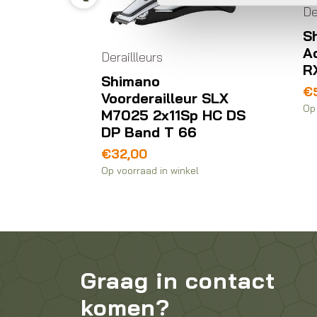
De
ge kooi
Previous
S
A
Deraillleurs
R
Shimano
€
Voorderailleur SLX
Op 
M7025 2x11Sp HC DS
DP Band T 66
€
32,00
Op voorraad in winkel
Graag in contact
komen?