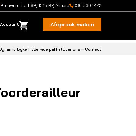
Brouwerstraat 8B, 1315 BP, Almere
036 5304422
Afspraak maken
Account
Dynamic Byke Fit
Service pakket
Over ons
Contact
oorderailleur