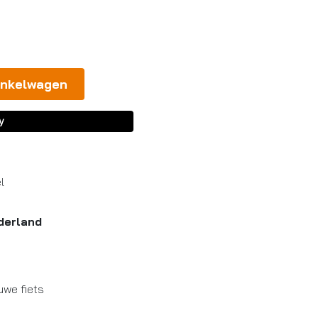
inkelwagen
l
derland
uwe fiets