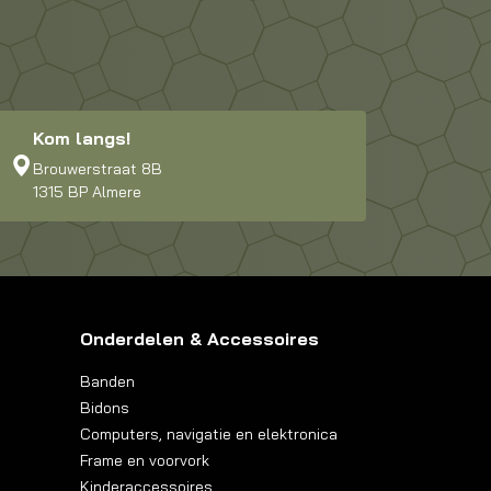
Kom langs!
Brouwerstraat 8B
1315 BP Almere
Onderdelen & Accessoires
Banden
Bidons
Computers, navigatie en elektronica
Frame en voorvork
Kinderaccessoires