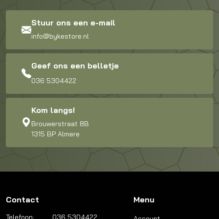
Stuur ons een e-mail
info@bykestore.nl
Geef ons een belletje
036 5304422
Kom langs!
Brouwerstraat 8B
1315 BP Almere
Contact
Menu
Telefoon:
036 5304422
Account