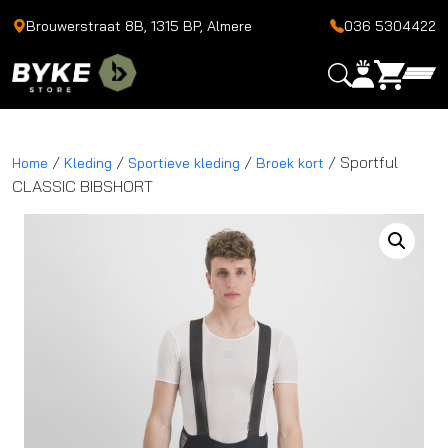
Brouwerstraat 8B, 1315 BP, Almere
036 5304422
/
/
/
/ Sportful
Home
Kleding
Sportieve kleding
Broek kort
CLASSIC BIBSHORT