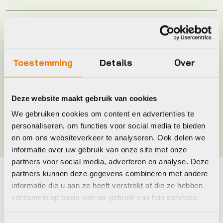
Model
S
Merk
Sportful
Toestemming
Details
Over
Maat
3XL, M, XXL
Deze website maakt gebruik van cookies
We gebruiken cookies om content en advertenties te
Kleur
Zwart
personaliseren, om functies voor social media te bieden
en om ons websiteverkeer te analyseren. Ook delen we
informatie over uw gebruik van onze site met onze
partners voor social media, adverteren en analyse. Deze
partners kunnen deze gegevens combineren met andere
informatie die u aan ze heeft verstrekt of die ze hebben
Maak je fiets compleet
verzameld op basis van uw gebruik van hun services.
Bekijk alle accessoires