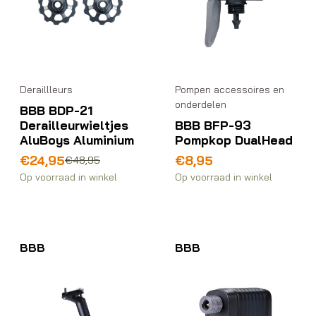
Deraillleurs
Pompen accessoires en
onderdelen
BBB BDP-21
Derailleurwieltjes
BBB BFP-93
AluBoys Aluminium
Pompkop DualHead
Oorspronkelijke
Huidige
€
24,95
€
8,95
€
48,95
prijs
prijs
Op voorraad in winkel
Op voorraad in winkel
was:
is:
€48,95.
€24,95.
BBB
BBB