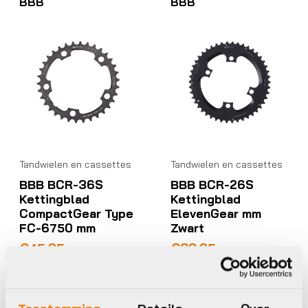
BBB
BBB
Tandwielen en cassettes
Tandwielen en cassettes
BBB BCR-36S
BBB BCR-26S
Kettingblad
Kettingblad
CompactGear Type
ElevenGear mm
FC-6750 mm
Zwart
€
45,95
€
80,95
Op voorraad in winkel
Op voorraad in winkel