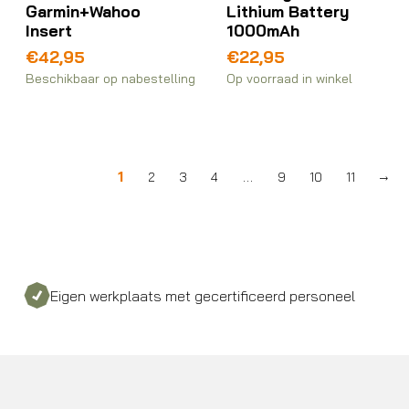
Garmin+Wahoo
Lithium Battery
Insert
1000mAh
€
42,95
€
22,95
Beschikbaar op nabestelling
Op voorraad in winkel
1
…
2
3
4
9
10
11
→
igen werkplaats met gecertificeerd personeel
Bez