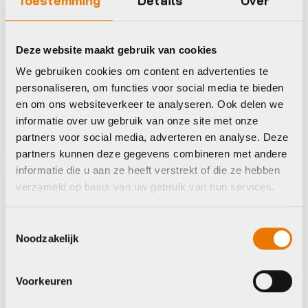
Toestemming
Details
Over
BBB
BBB
Deze website maakt gebruik van cookies
We gebruiken cookies om content en advertenties te
personaliseren, om functies voor social media te bieden
en om ons websiteverkeer te analyseren. Ook delen we
informatie over uw gebruik van onze site met onze
partners voor social media, adverteren en analyse. Deze
partners kunnen deze gegevens combineren met andere
informatie die u aan ze heeft verstrekt of die ze hebben
verzameld op basis van uw gebruik van hun services.
Tandwielen en cassettes
Tandwielen en cassettes
BBB BCR-18S
BBB BCR-02
Kettingblad
Kettingblad
Toestemmingsselectie
TripleGear mm
RoundAbout 5 mm
Noodzakelijk
Zwart
€
57,95
€
40,95
Op voorraad in winkel
Voorkeuren
Op voorraad in winkel