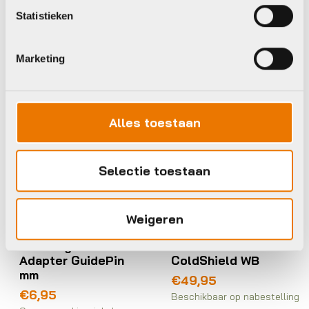
Statistieken
BBB
BBB
Marketing
Alles toestaan
Selectie toestaan
Gereedschap
Arm- Beenstukken
Weigeren
BBB BTL-211
BBB BBW-360
Lockring Remover
Beenstukken
Adapter GuidePin
ColdShield WB
mm
€
49,95
€
6,95
Beschikbaar op nabestelling