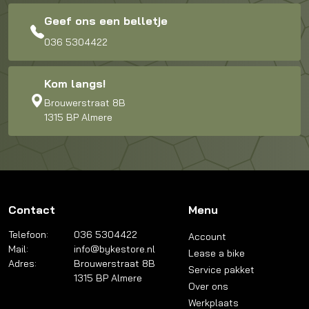
Geef ons een belletje
036 5304422
Kom langs!
Brouwerstraat 8B
1315 BP Almere
Contact
Menu
Telefoon:
036 5304422
Account
Mail:
info@bykestore.nl
Lease a bike
Adres:
Brouwerstraat 8B
Service pakket
1315 BP Almere
Over ons
Werkplaats