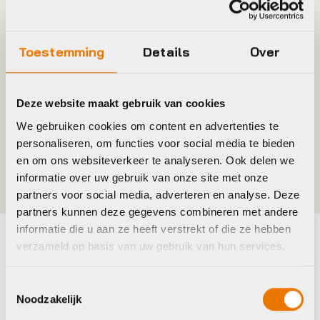
Plaatsbepaling
A
Toestemming
Details
Over
Merk
Union
Deze website maakt gebruik van cookies
Jaar
2016
We gebruiken cookies om content en advertenties te
personaliseren, om functies voor social media te bieden
Kleur
Zilver
en om ons websiteverkeer te analyseren. Ook delen we
informatie over uw gebruik van onze site met onze
partners voor social media, adverteren en analyse. Deze
partners kunnen deze gegevens combineren met andere
informatie die u aan ze heeft verstrekt of die ze hebben
verzameld op basis van uw gebruik van hun services.
Maak je fiets compleet
Bekijk alle accessoires
Toestemmingsselectie
Noodzakelijk