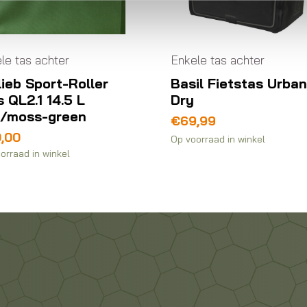
Enkele tas achter
Enkele tas achter
Basil Fietstas Urban
Ortlieb Sport-Rol
Dry
Plus QL2.1 14.5 L
dusk-blue/denim
€
69,99
€
90,00
p voorraad in winkel
Op voorraad in winkel