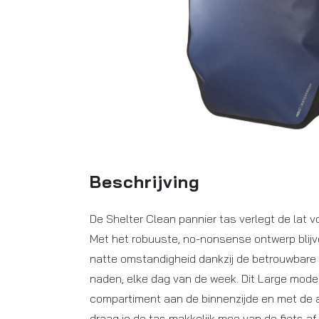
Beschrijving
De Shelter Clean pannier tas verlegt de lat v
Met het robuuste, no-nonsense ontwerp blijve
natte omstandigheid dankzij de betrouwbare r
naden, elke dag van de week. Dit Large mode
compartiment aan de binnenzijde en met d
draag je de tas makkelijk mee van de fiets af.