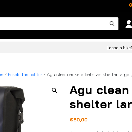
Lease a bike
/
/ Agu clean enkele fietstas shelter large 
en
Enkele tas achter
Agu clean 
shelter la
€
80,00