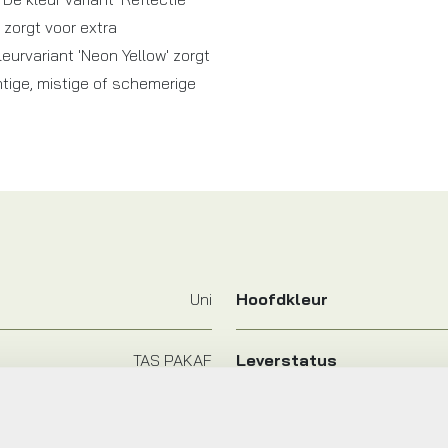
e zorgt voor extra
eurvariant 'Neon Yellow' zorgt
tige, mistige of schemerige
Uni
Hoofdkleur
TAS PAKAF
Leverstatus
 enkele fietstas shelter large
Plaatsbepaling