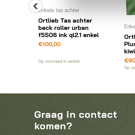
r
Previous
achter
Enkele tas achter
rban
.1 enkel
Ortlieb Sport-Roller
Plus QL2.1 14.5 L
kiwi/moss-green
€
90,00
el
O
Op voorraad in winkel
Graag in contact
komen?