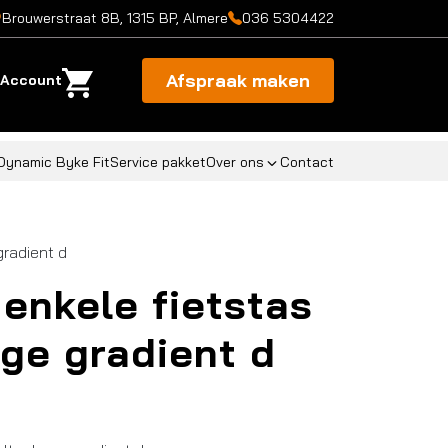
Brouwerstraat 8B, 1315 BP, Almere
036 5304422
Afspraak maken
Account
Dynamic Byke Fit
Service pakket
Over ons
Contact
gradient d
enkele fietstas
rge gradient d