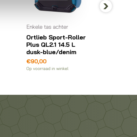
Enkel
Agu 
Next
fiets
Enkele tas achter
medi
ler
Basil Fietstas City
€
75,
€
49,99
Op voorraad in winkel
Beschi