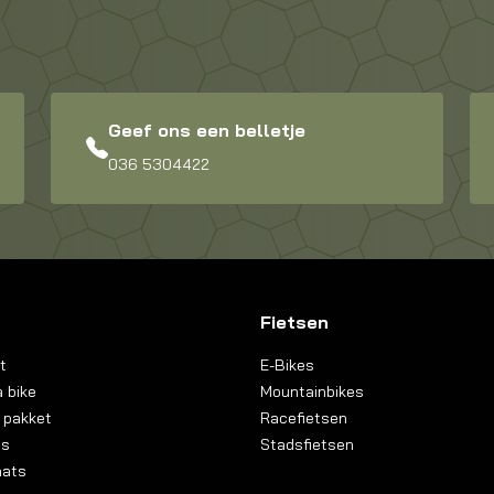
Geef ons een belletje
036 5304422
Fietsen
t
E-Bikes
 bike
Mountainbikes
 pakket
Racefietsen
ns
Stadsfietsen
aats