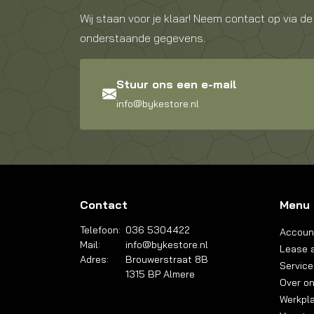
Wij staan voor je klaar! Neem contact op via de
onderstaande gegevens.
Stuur ons een e-mail
info@bykestore.nl
Contact
Menu
Telefoon:
036 5304422
Accoun
Mail:
info@bykestore.nl
Lease a
Adres:
Brouwerstraat 8B
Service
1315 BP Almere
Over o
Werkpl