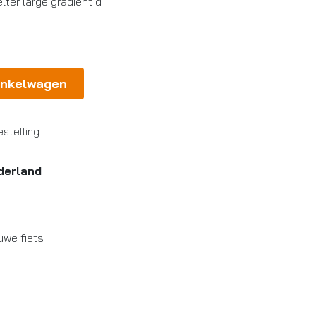
lter large gradient d
inkelwagen
stelling
derland
uwe fiets