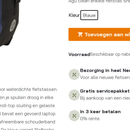
Agu clean enkele fietstas she
Kleur
Blauw
Toevoegen aan w
Voorraad
Beschikbaar op nabe
Bezorging in heel Ne
Voor alle nieuwe fietsen
oor waterdichte fietstassen.
Gratis servicepakket
n je spullen droog in elke
Bij aankoop van een nie
oll-top sluiting en gelaste
In 3 keer betalen
l bevat een gevoerd laptop
0% rente
e afneembare schouderband
 De kleur variant 'Reflectie