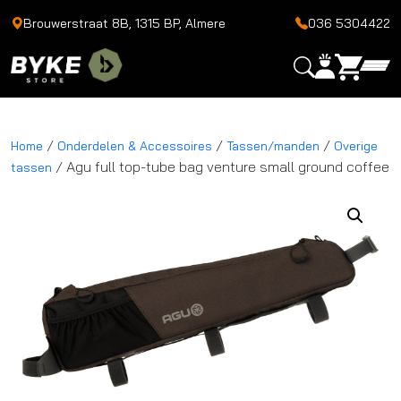
Brouwerstraat 8B, 1315 BP, Almere
036 5304422
/
/
/
Home
Onderdelen & Accessoires
Tassen/manden
Overige
/ Agu full top-tube bag venture small ground coffee
tassen