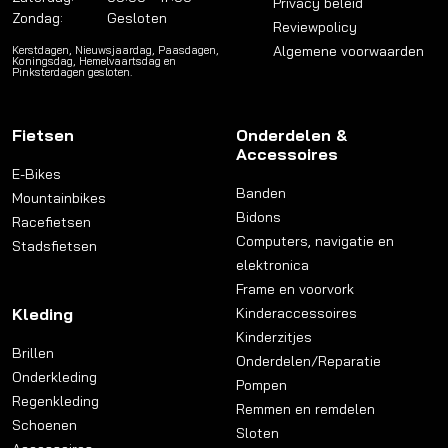
Privacy beleid
Zondag:
Gesloten
Reviewpolicy
Algemene voorwaarden
Kerstdagen, Nieuwsjaardag, Paasdagen,
Koningsdag, Hemelvaartsdag en
Pinksterdagen gesloten.
Fietsen
Onderdelen &
Accessoires
E-Bikes
Banden
Mountainbikes
Bidons
Racefietsen
Computers, navigatie en
Stadsfietsen
elektronica
Frame en voorvork
Kleding
Kinderaccessoires
Kinderzitjes
Brillen
Onderdelen/Reparatie
Onderkleding
Pompen
Regenkleding
Remmen en remdelen
Schoenen
Sloten