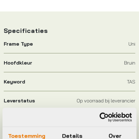
Specificaties
Frame Type
Uni
Hoofdkleur
Bruin
Keyword
TAS
Leverstatus
Op voorraad bij leverancier
Model
full top-tube bag
Toestemming
Details
Over
Plaatsbepaling
M