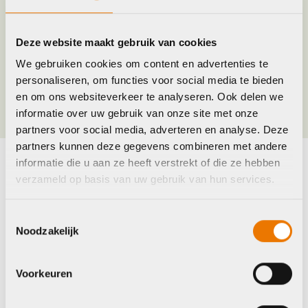
Merk
Agu
Deze website maakt gebruik van cookies
We gebruiken cookies om content en advertenties te
personaliseren, om functies voor social media te bieden
Kleur
Bruin
en om ons websiteverkeer te analyseren. Ook delen we
informatie over uw gebruik van onze site met onze
partners voor social media, adverteren en analyse. Deze
partners kunnen deze gegevens combineren met andere
informatie die u aan ze heeft verstrekt of die ze hebben
Maak je fiets compleet
verzameld op basis van uw gebruik van hun services.
Bekijk alle accessoires
Toestemmingsselectie
Noodzakelijk
Agu
BBB
Voorkeuren