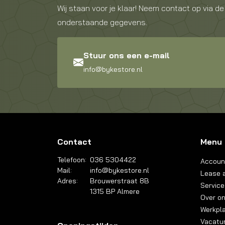
Wij staan voor je klaar! Neem contact op via de
onderstaande gegevens.
Stuur ons een e-mail
info@bykestore.nl
Contact
Menu
Telefoon:
036 5304422
Accoun
Mail:
info@bykestore.nl
Lease a
Adres:
Brouwerstraat 8B
Service
1315 BP Almere
Over o
Werkpl
Vacatu