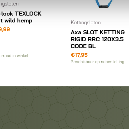
Kettingsloten
Tex-lock Orbit zw
ttingsloten
€
169,99
xa SLOT KETTING
IGID RRC 120X3.5
ODE BL
17,95
Beschikbaar op nabestellin
schikbaar op nabestelling