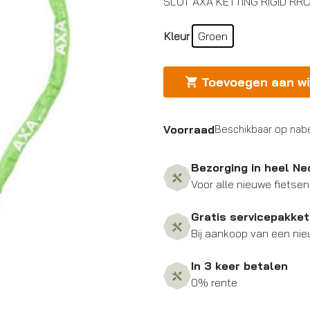
SLOT AXA KETTING RIGID RR
Kleur
Groen
Toevoegen aan w
Voorraad
Beschikbaar op nabe
Bezorging in heel Ne
Voor alle nieuwe fietsen
Gratis servicepakket
Bij aankoop van een nie
In 3 keer betalen
0% rente