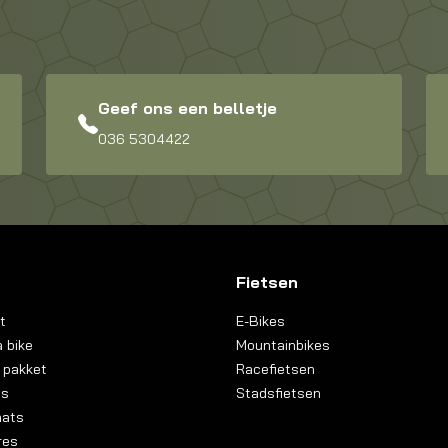
Geef ons een belletje
036 5304422
Fietsen
t
E-Bikes
 bike
Mountainbikes
 pakket
Racefietsen
ns
Stadsfietsen
aats
res