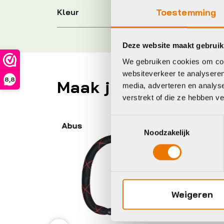
Toestemming
Kleur
Deze website maakt gebruik
We gebruiken cookies om cont
websiteverkeer te analyseren
8,8
Maak je fiets compl
media, adverteren en analys
verstrekt of die ze hebben v
Toestemmingsselectie
Tex-lock
A
Noodzakelijk
Weigeren