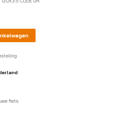
C 120X3.5 CODE GR
inkelwagen
stelling
derland
uwe fiets