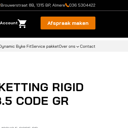
Brouwerstraat 8B, 1315 BP, Almere
036 5304422
Afspraak maken
Account
Dynamic Byke Fit
Service pakket
Over ons
Contact
KETTING RIGID
3.5 CODE GR