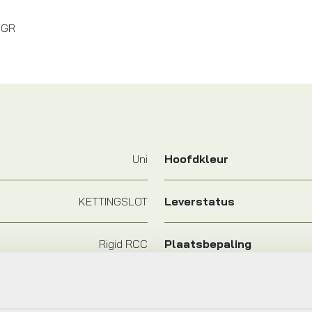
 GR
Uni
Hoofdkleur
KETTINGSLOT
Leverstatus
Rigid RCC
Plaatsbepaling
Axa
Jaar