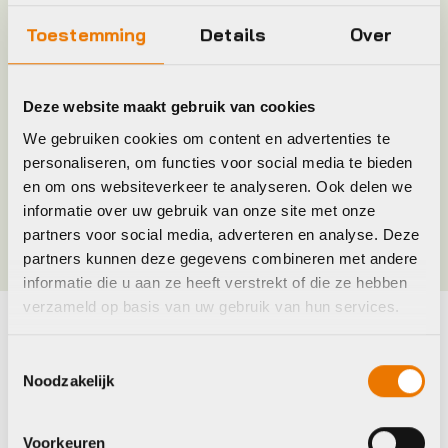
Plaatsbepaling
R
Toestemming
Details
Over
Merk
Basil
Deze website maakt gebruik van cookies
We gebruiken cookies om content en advertenties te
Jaar
2019
personaliseren, om functies voor social media te bieden
en om ons websiteverkeer te analyseren. Ook delen we
Kleur
Charcoal Melee
informatie over uw gebruik van onze site met onze
partners voor social media, adverteren en analyse. Deze
partners kunnen deze gegevens combineren met andere
informatie die u aan ze heeft verstrekt of die ze hebben
verzameld op basis van uw gebruik van hun services.
Maak je fiets compleet
Toestemmingsselectie
Noodzakelijk
Bekijk alle accessoires
Voorkeuren
Ortlieb
Basil