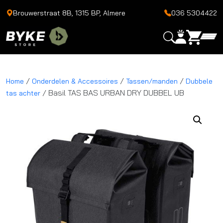
Brouwerstraat 8B, 1315 BP, Almere
036 5304422
/
/
/
Home
Onderdelen & Accessoires
Tassen/manden
Dubbele
/ Basil TAS BAS URBAN DRY DUBBEL UB
tas achter