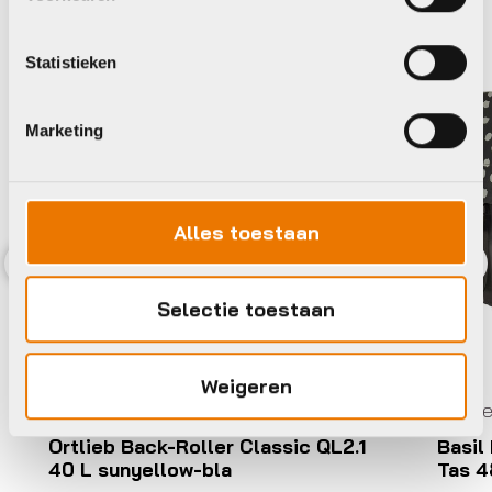
Statistieken
Marketing
Alles toestaan
Previous
Nex
Selectie toestaan
Weigeren
Dubbele tas achter
Dubbel
Ortlieb Back-Roller Classic QL2.1
Basil
40 L sunyellow-bla
Tas 4