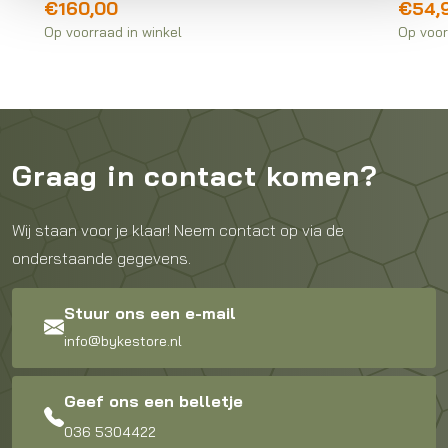
€
160,00
€
54,
Op voorraad in winkel
Op voor
Graag in contact komen?
Wij staan voor je klaar! Neem contact op via de
onderstaande gegevens.
Stuur ons een e-mail
info@bykestore.nl
Geef ons een belletje
036 5304422