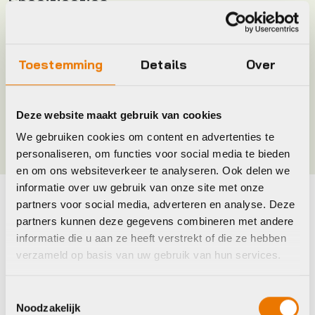
Specificaties
Leverstatus
Niet meer leverbaar
Toestemming
Details
Over
Merk
Byke Store/ Sport Full
Deze website maakt gebruik van cookies
Maat
L, M, S, XL
We gebruiken cookies om content en advertenties te
personaliseren, om functies voor social media te bieden
en om ons websiteverkeer te analyseren. Ook delen we
informatie over uw gebruik van onze site met onze
partners voor social media, adverteren en analyse. Deze
Maak je fiets compleet
partners kunnen deze gegevens combineren met andere
informatie die u aan ze heeft verstrekt of die ze hebben
Bekijk alle accessoires
verzameld op basis van uw gebruik van hun services.
Agu
Agu
Toestemmingsselectie
Noodzakelijk