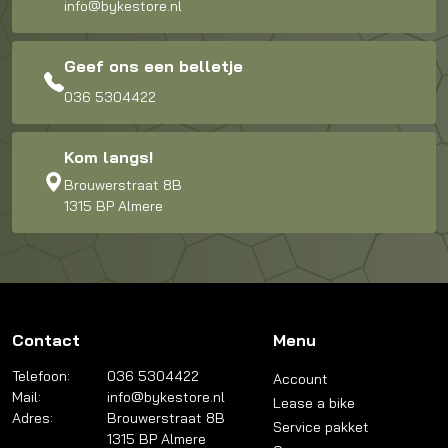
info@bykestore.nl
Geef ons een belletje
036 5304422
Kom langs!
Brouwerstraat 8B
1315 BP Almere
Contact
Menu
Telefoon:
036 5304422
Account
Mail:
info@bykestore.nl
Lease a bike
Adres:
Brouwerstraat 8B
Service pakket
1315 BP Almere