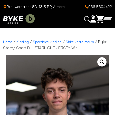
Brouwerstraat 8B, 1315 BP, Almere
036 5304422
/
/
/
/ Byke
Home
Kleding
Sportieve kleding
Shirt korte mouw
Store/ Sport Full STARLIGHT JERSEY Wit