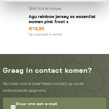
Shirt korte mouw
Shirt
Agu rainbow jersey ss essential
Agu g
women pink frost x
perfo
€
79,95
€
109
Op voorraad in winkel
Beschik
Graag in contact komen?
Wij staan voor je klaar! Neem contact op via de
onderstaande gegevens.
Stuur ons een e-mail